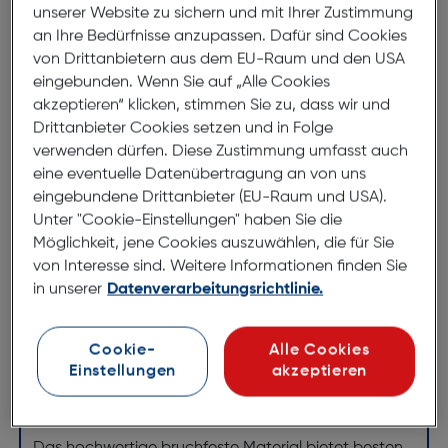
unserer Website zu sichern und mit Ihrer Zustimmung
an Ihre Bedürfnisse anzupassen. Dafür sind Cookies
Produktbeschreibung
von Drittanbietern aus dem EU-Raum und den USA
eingebunden. Wenn Sie auf „Alle Cookies
Felixx Back Leder Apple iPhone 14
akzeptieren“ klicken, stimmen Sie zu, dass wir und
Pro dunkelgrün
Drittanbieter Cookies setzen und in Folge
verwenden dürfen. Diese Zustimmung umfasst auch
ArtNr.: 620941992
eine eventuelle Datenübertragung an von uns
eingebundene Drittanbieter (EU-Raum und USA).
Stylisches Leather Case
Unter "Cookie-Einstellungen" haben Sie die
Möglichkeit, jene Cookies auszuwählen, die für Sie
Aus PU Leder hergestellt, fühlt sich die Außenseite
von Interesse sind. Weitere Informationen finden Sie
welch und hochwertig an.
in unserer
Datenverarbeitungsrichtlinie.
Das Case dockt schnell und genau richtig an.
Cookie-
Alle Cookies
Einstellungen
akzeptieren
Es passt perfekt über dein iPhone und bewahrt seine
dünne Form.