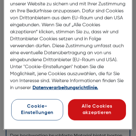
unserer Website zu sichern und mit Ihrer Zustimmung
an Ihre Bedürfnisse anzupassen. Dafür sind Cookies
Produktbeschreibung
von Drittanbietern aus dem EU-Raum und den USA
eingebunden. Wenn Sie auf „Alle Cookies
Felixx Back Leder Apple iPhone 14
akzeptieren“ klicken, stimmen Sie zu, dass wir und
Pro Max dunkelgrün
Drittanbieter Cookies setzen und in Folge
verwenden dürfen. Diese Zustimmung umfasst auch
ArtNr.: 620941976
eine eventuelle Datenübertragung an von uns
eingebundene Drittanbieter (EU-Raum und USA).
Stylisches Leather Case
Unter "Cookie-Einstellungen" haben Sie die
Möglichkeit, jene Cookies auszuwählen, die für Sie
Aus PU Leder hergestellt, fühlt sich die Außenseite
von Interesse sind. Weitere Informationen finden Sie
welch und hochwertig an.
in unserer
Datenverarbeitungsrichtlinie.
Das Case dockt schnell und genau richtig an.
Cookie-
Alle Cookies
Einstellungen
akzeptieren
Es passt perfekt über dein iPhone und bewahrt seine
dünne Form.