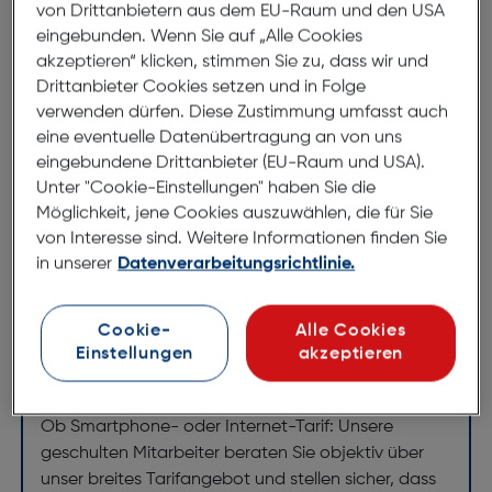
Lightning Kabel. Unterstützt Power Deliver Fast
von Drittanbietern aus dem EU-Raum und den USA
Charge. Perfekt für Powerbanks, Laptops...Keine
eingebunden. Wenn Sie auf „Alle Cookies
störend zu lange Kabel.
akzeptieren“ klicken, stimmen Sie zu, dass wir und
Drittanbieter Cookies setzen und in Folge
Technische Daten
verwenden dürfen. Diese Zustimmung umfasst auch
eine eventuelle Datenübertragung an von uns
Merkmale
eingebundene Drittanbieter (EU-Raum und USA).
Unter "Cookie-Einstellungen" haben Sie die
Kabellänge [m]: 20 cm
Möglichkeit, jene Cookies auszuwählen, die für Sie
von Interesse sind. Weitere Informationen finden Sie
in unserer
Datenverarbeitungsrichtlinie.
Wir finden den perfekten Tarif für
Cookie-
Alle Cookies
Sie
Einstellungen
akzeptieren
Tarifcheck: Internet-Tarife fürs Smartphone und
Zuhause
Ob Smartphone- oder Internet-Tarif: Unsere
geschulten Mitarbeiter beraten Sie objektiv über
unser breites Tarifangebot und stellen sicher, dass