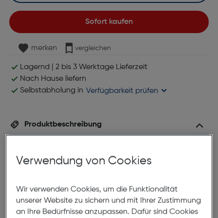
Sofort kaufen
merken
vergleichen
Lagernd | 2 bis 3 Werktage Lieferzeit
Nach Hause liefern
Selbstabholung in
Verfügbarkeit prüfen
Produktbeschreibung
Felixx Data Short PD USB-
Verwendung von Cookies
C/Lightning 27W
ArtNr.: 180000945
Wir verwenden Cookies, um die Funktionalität
Schnelles Aufladen und Synchronisieren deines
unserer Website zu sichern und mit Ihrer Zustimmung
iPhone oder iPad mit einem äußerst robusten
an Ihre Bedürfnisse anzupassen. Dafür sind Cookies