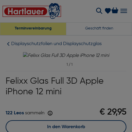
Terminvereinbarung
Geschäft finden
Displayschutzfolien und Displayschutzglas
1
/
1
Felixx Glas Full 3D Apple
iPhone 12 mini
€ 29,95
122 Leos
sammeln
In den Warenkorb