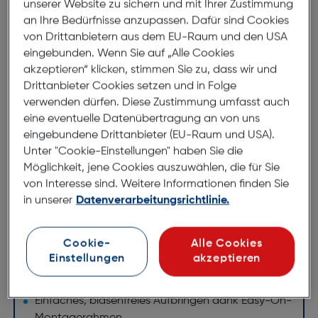
unserer Website zu sichern und mit Ihrer Zustimmung
Felixx Glas Full 3D Apple iPhone 12
an Ihre Bedürfnisse anzupassen. Dafür sind Cookies
mini
von Drittanbietern aus dem EU-Raum und den USA
ArtNr.: 621974486
eingebunden. Wenn Sie auf „Alle Cookies
akzeptieren“ klicken, stimmen Sie zu, dass wir und
Felix Glas Full 3D
Drittanbieter Cookies setzen und in Folge
verwenden dürfen. Diese Zustimmung umfasst auch
Vollflächiges Display - Premium-Sicherheits-
eine eventuelle Datenübertragung an von uns
Glas
eingebundene Drittanbieter (EU-Raum und USA).
Unter "Cookie-Einstellungen" haben Sie die
Ultradünnes und extrem robustes High Tech
Möglichkeit, jene Cookies auszuwählen, die für Sie
Echtglas mit höchster Transparenz (Ultra HD)
von Interesse sind. Weitere Informationen finden Sie
in unserer
Datenverarbeitungsrichtlinie.
Zuverlässiger Schutz vor Schlägen und Stößen
Maximaler Kratzerschutz
Für Schutzhüllen geeignet
Cookie-
Alle Cookies
Einstellungen
akzeptieren
Anti-Fingerabdruck-Beschichtung
Abgerundete Kanten
Einfaches, blasenfreies Aufbringen dank Easy-On-