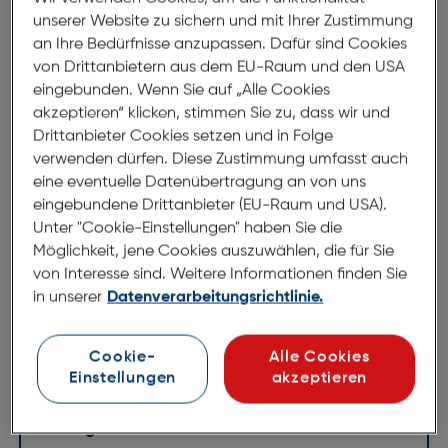
Produktbeschreibung
unserer Website zu sichern und mit Ihrer Zustimmung
Felixx Kfz-Lader mit 2x USB-A
an Ihre Bedürfnisse anzupassen. Dafür sind Cookies
von Drittanbietern aus dem EU-Raum und den USA
Buchse und Apple Lighting Kabel
eingebunden. Wenn Sie auf „Alle Cookies
ArtNr.: 180007489
akzeptieren“ klicken, stimmen Sie zu, dass wir und
Drittanbieter Cookies setzen und in Folge
Kfz-Lader mit MFI Lightning
verwenden dürfen. Diese Zustimmung umfasst auch
Connector 3,4A
eine eventuelle Datenübertragung an von uns
eingebundene Drittanbieter (EU-Raum und USA).
Unter "Cookie-Einstellungen" haben Sie die
Auto-Ladegerät für iPhone und iPad vereint
Möglichkeit, jene Cookies auszuwählen, die für Sie
elegantes Design mit der hervorragenden Qualität.
von Interesse sind. Weitere Informationen finden Sie
Ein integrierter intelligenter Chip misst die exakte für
in unserer
Datenverarbeitungsrichtlinie.
einen optimalen Ladevorgang erforderliche
Energiemenge und regelt die Stromversorgung
entsprechend.
Cookie-
Alle Cookies
Einstellungen
akzeptieren
Technische Daten
Leistungen