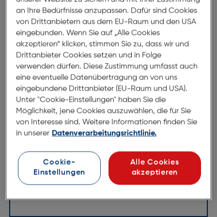
an Ihre Bedürfnisse anzupassen. Dafür sind Cookies
Produktbeschreibung
von Drittanbietern aus dem EU-Raum und den USA
Felixx Premium Daten Ladekabel
eingebunden. Wenn Sie auf „Alle Cookies
akzeptieren“ klicken, stimmen Sie zu, dass wir und
Quick Charge USB auf USB
Drittanbieter Cookies setzen und in Folge
ArtNr.: 620948482
verwenden dürfen. Diese Zustimmung umfasst auch
eine eventuelle Datenübertragung an von uns
USB Typ A - USB Typ C
eingebundene Drittanbieter (EU-Raum und USA).
Unter "Cookie-Einstellungen" haben Sie die
Schnelles Aufladen und Synchronisieren deines
Möglichkeit, jene Cookies auszuwählen, die für Sie
Smartphones oder Tablet mit USB Typ C
von Interesse sind. Weitere Informationen finden Sie
Anschluss z. B. im Auto oder Büro ohne
in unserer
Datenverarbeitungsrichtlinie.
"Kabelsalat" mit komfortablem Spiralkabel (L = 30
-150cm).
Cookie-
Alle Cookies
Unterstützt Android Auto und Quick Charge 2.4 A
Einstellungen
akzeptieren
Kabel: strapazierfähiges geflochtenes Spiral-
Nylonkabel