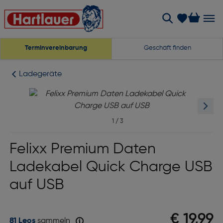
Terminvereinbarung
Geschäft finden
Ladegeräte
1
/
3
Felixx Premium Daten
Ladekabel Quick Charge USB
auf USB
€ 19,99
81 Leos
sammeln