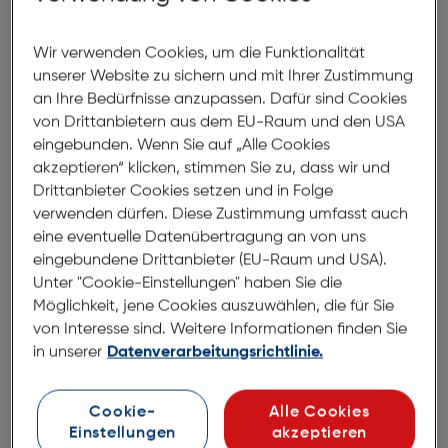
Produktbeschreibung
Wir verwenden Cookies, um die Funktionalität
felixx Premium Glas Case friendly
unserer Website zu sichern und mit Ihrer Zustimmung
Samsung Galaxy A36/A56
an Ihre Bedürfnisse anzupassen. Dafür sind Cookies
von Drittanbietern aus dem EU-Raum und den USA
ArtNr.: 180008375
eingebunden. Wenn Sie auf „Alle Cookies
akzeptieren“ klicken, stimmen Sie zu, dass wir und
felixx Premium Glas – Der perfekte
Drittanbieter Cookies setzen und in Folge
Schutz für dein Samsung Galaxy
verwenden dürfen. Diese Zustimmung umfasst auch
A36/A56
eine eventuelle Datenübertragung an von uns
eingebundene Drittanbieter (EU-Raum und USA).
Schütze dein Samsung Galaxy A36 oder A56 stilvoll
Unter "Cookie-Einstellungen" haben Sie die
und zuverlässig mit dem felixx Premium Glas. Dank
Möglichkeit, jene Cookies auszuwählen, die für Sie
von Interesse sind. Weitere Informationen finden Sie
der Case-friendly-Technologie passt das Schutzglas
in unserer
Datenverarbeitungsrichtlinie.
perfekt, ohne mit deiner Handyhülle zu kollidieren.
Das hochwertige, ultraklare Glas bewahrt die
brillante Displayqualität und bietet gleichzeitig einen
Cookie-
Alle Cookies
zuverlässigen Schutz vor Kratzern, Stößen und
Einstellungen
akzeptieren