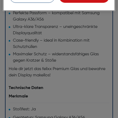
Schmutz.
Perfekte Passform – kompatibel mit Samsung
Galaxy A36/A56
Ultra-klare Transparenz – uneingeschränkte
Displayqualität
Case-friendly – ideal in Kombination mit
Schutzhüllen
Maximaler Schutz – widerstandsfähiges Glas
gegen Kratzer & Stöße
Hole dir jetzt das felixx Premium Glas und bewahre
dein Display makellos!
Technische Daten
Merkmale
Stoßfest: Ja
Gerätetyp: Samsung Galaxy A36/A56