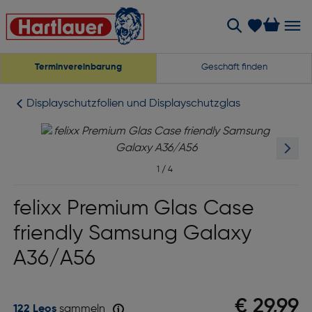
Terminvereinbarung
Geschäft finden
Displayschutzfolien und Displayschutzglas
1
/
4
felixx Premium Glas Case
friendly Samsung Galaxy
A36/A56
€ 29,99
122 Leos
sammeln