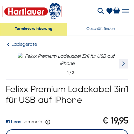
Terminvereinbarung
Geschäft finden
Ladegeräte
1
/
2
Felixx Premium Ladekabel 3in1
für USB auf iPhone
€ 19,95
81 Leos
sammeln