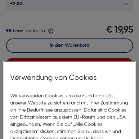
€ 19,95
98 Leos
sammeln
In den Warenkorb
Sofort kaufen
Verwendung von Cookies
merken
Lagernd | 6 bis 8 Werktage Lieferzeit
Wir verwenden Cookies, um die Funktionalität
Nach Hause liefern
unserer Website zu sichern und mit Ihrer Zustimmung
Selbstabholung in
Verfügbarkeit prüfen
an Ihre Bedürfnisse anzupassen. Dafür sind Cookies
von Drittanbietern aus dem EU-Raum und den USA
eingebunden. Wenn Sie auf „Alle Cookies
Produktbeschreibung
akzeptieren“ klicken, stimmen Sie zu, dass wir und
Drittanbieter Cookies setzen und in Folge