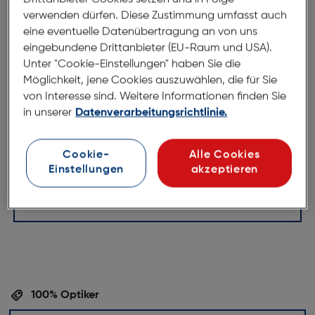
Fertiglesebrille Clip LH100 schwarz
verwenden dürfen. Diese Zustimmung umfasst auch
+2.50
eine eventuelle Datenübertragung an von uns
eingebundene Drittanbieter (EU-Raum und USA).
ArtNr.: 890635310
Unter "Cookie-Einstellungen" haben Sie die
Möglichkeit, jene Cookies auszuwählen, die für Sie
Eine praktische Lesehilfe die in jede Geldbörse oder
von Interesse sind. Weitere Informationen finden Sie
auf jedes Smartphone passt. Die Schutzhülle im
in unserer
Datenverarbeitungsrichtlinie.
Scheckkartenformat kann entweder auf der
Rückseite eines Smartphones befestigt, oder einfach
in ein Kartenfach der Geldbörse geschoben werden.
Cookie-
Alle Cookies
Einstellungen
akzeptieren
Perfekt für unterwegs ist dieser Lesehilfen Clip stets
an Ihrer Seite.
100% Optiker