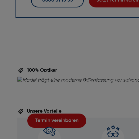
0800 31 13 33
Jetzt Termin vere
Perfekte Brille,
perfekte Beratu
100% Optiker
Ihre Augen verdienen die beste Betreuung! Verein
jetzt einen Termin für eine persönliche Brillenbera
inklusive gratis Sehtest. Unser Team unterstützt Si
die ideale Brille für Ihren Alltag zu finden – professi
unverbindlich und auf Ihre Wünsche abgestimmt.
Unsere Vorteile
Termin vereinbaren