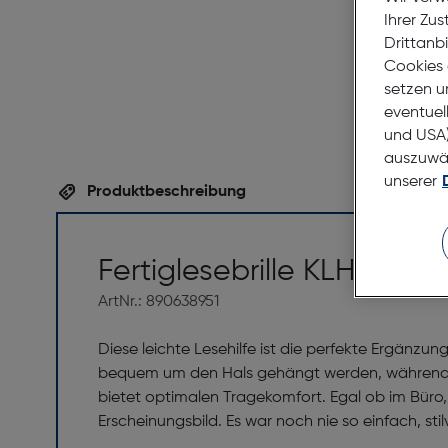
Ihrer Zu
Drittanb
Cookies 
setzen u
eventuel
und USA)
auszuwähl
unserer
Produktbeschreibung
Fertiglesebrille KLH130-4 
ArtNr.: 890638951
Diese leichte Lesehilfe ist die perfekte Ergänzun
bequem um den Hals gehängt werden, während sie
bietet optimalen Tragekomfort. Egal ob im Büro,
Erscheinungsbild. Es war noch nie so einfach, stil