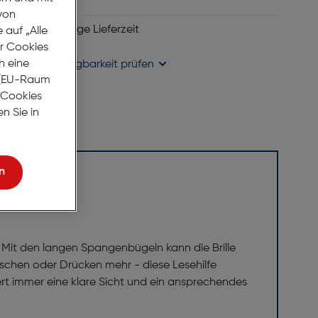
ie Wunschliste
von
 6 bis 8 Werktage Lieferzeit
auf „Alle
se liefern
er Cookies
h eine
holung in
Verfügbarkeit prüfen
r (EU-Raum
e Cookies
n Sie in
n
ht. Mit den langen Spangenbügeln kann die Brille
schen oder Drücken mehr - diese Lesehilfe
ert immer eine klare Sicht und ein ansprechendes