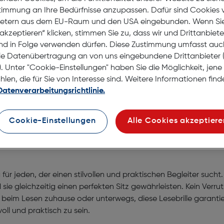
auf d
stimmung an Ihre Bedürfnisse anzupassen. Dafür sind Cookies 
Lagernd |
ietern aus dem EU-Raum und den USA eingebunden. Wenn Sie 
Nach Hau
akzeptieren“ klicken, stimmen Sie zu, dass wir und Drittanbiet
nd in Folge verwenden dürfen. Diese Zustimmung umfasst auc
Selbstab
le Datenübertragung an von uns eingebundene Drittanbiete
. Unter "Cookie-Einstellungen" haben Sie die Möglichkeit, jen
en, die für Sie von Interesse sind. Weitere Informationen finde
Datenverarbeitungsrichtlinie.
Cookie-Einstellungen
Alle Cookies akzeptiere
+1.00
g für jeden, der einen stilvollen und praktischen Begleiter suc
 gleichzeitig einen perfekten Sitz gewährleisten. Kein Verrut
 beim Lesen zuhause oder unterwegs, diese Lesebrille garanti
voll und praktisch zu sein.