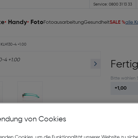
Service: 0800 31 13 33
te
Handy
Foto
Fotoausarbeitung
Gesundheit
SALE %
alle 
e KLH130-4 +1.00
Ferti
Bitte wählen 
63 Leos
sam
ndung von Cookies
So
enden Cookies, um die Funktionalität unserer Website zu sich