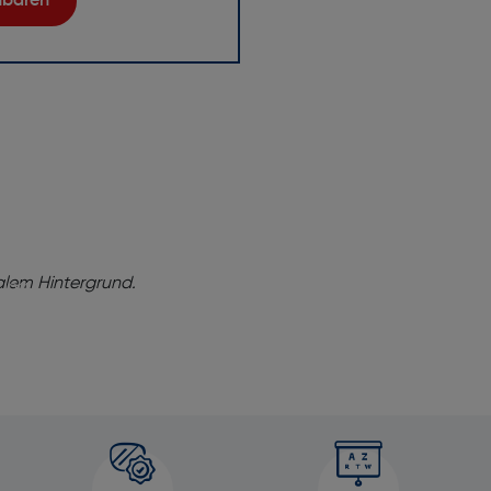
inbaren
ng!
baren Sie
tung
e dabei,
onell,