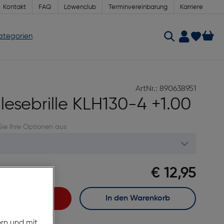
Kontakt
FAQ
Löwenclub
Terminvereinbarung
Karriere
Kategorien
ArtNr.: 890638951
glesebrille KLH130-4 +1.00
Sie Ihre Optionen aus
€ 12,95
meln
fort kaufen
In den Warenkorb
ern und mit