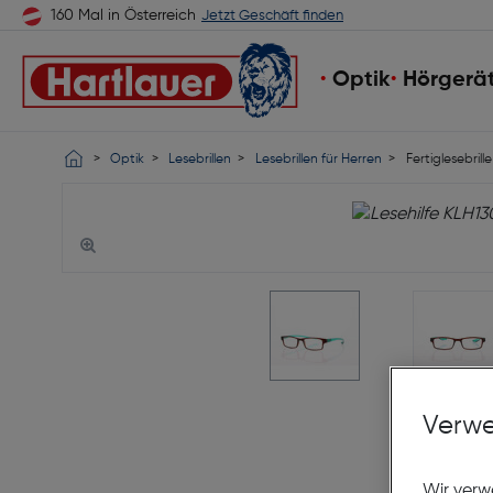
160 Mal in Österreich
Jetzt Geschäft finden
Optik
Hörgerä
Optik
Lesebrillen
Lesebrillen für Herren
Fertiglesebrill
Verwe
Wir verw