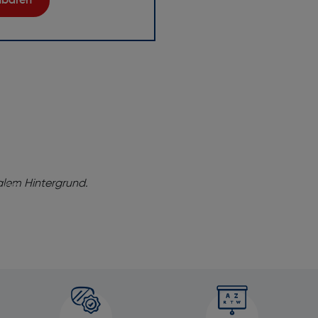
inbaren
ng!
baren Sie
tung
e dabei,
onell,