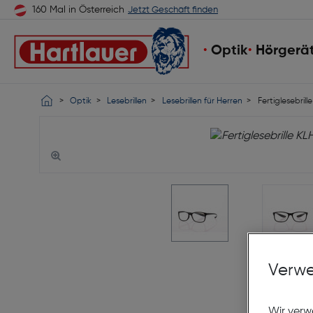
160 Mal in Österreich
Jetzt Geschäft finden
Optik
Hörgerä
Optik
Lesebrillen
Lesebrillen für Herren
Fertiglesebrill
Verwe
Wir verw