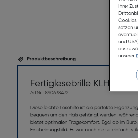
Ihrer Zu
Drittanb
Cookies 
setzen u
eventuel
und USA)
auszuwähl
unserer
Produktbeschreibung
Fertiglesebrille KLH132-4 
ArtNr.: 890638472
Diese leichte Lesehilfe ist die perfekte Ergänzun
bequem um den Hals gehängt werden, während sie
bietet optimalen Tragekomfort. Egal ob im Büro,
Erscheinungsbild. Es war noch nie so einfach, stil