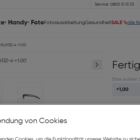
Service: 0800 31 13 33
te
Handy
Foto
Fotoausarbeitung
Gesundheit
SALE %
alle 
e KLH132-4 +1.00
Ferti
Bitte wählen 
63 Leos
sam
ndung von Cookies
So
enden Cookies, um die Funktionalität unserer Website zu sich