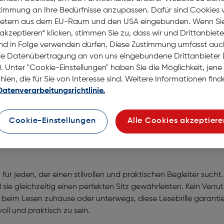
auf d
stimmung an Ihre Bedürfnisse anzupassen. Dafür sind Cookies 
Lagernd |
ietern aus dem EU-Raum und den USA eingebunden. Wenn Sie 
Nach Hau
akzeptieren“ klicken, stimmen Sie zu, dass wir und Drittanbiet
nd in Folge verwenden dürfen. Diese Zustimmung umfasst auc
Selbstab
le Datenübertragung an von uns eingebundene Drittanbiete
. Unter "Cookie-Einstellungen" haben Sie die Möglichkeit, jen
en, die für Sie von Interesse sind. Weitere Informationen finde
Datenverarbeitungsrichtlinie.
Cookie-Einstellungen
Alle Cookies akzeptiere
+1.00
g für jeden, der einen stilvollen und praktischen Begleiter suc
 gleichzeitig einen perfekten Sitz gewährleisten. Kein Verrut
 beim Lesen zuhause oder unterwegs, diese Lesebrille garanti
voll und praktisch zu sein.