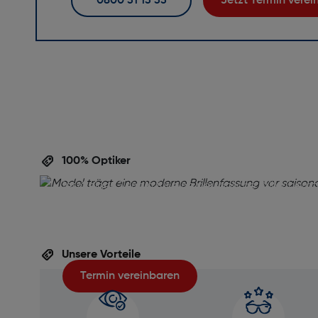
0800 31 13 33
Jetzt Termin vere
Perfekte Brille,
perfekte Beratu
100% Optiker
Ihre Augen verdienen die beste Betreuung! Verein
jetzt einen Termin für eine persönliche Brillenbera
inklusive gratis Sehtest. Unser Team unterstützt Si
die ideale Brille für Ihren Alltag zu finden – professi
unverbindlich und auf Ihre Wünsche abgestimmt.
Unsere Vorteile
Termin vereinbaren