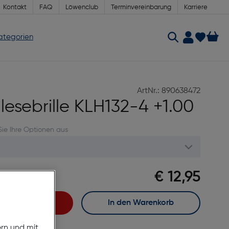
Kontakt
FAQ
Löwenclub
Terminvereinbarung
Karriere
Kategorien
ArtNr.: 890638472
glesebrille KLH132-4 +1.00
Sie Ihre Optionen aus
€ 12,95
meln
fort kaufen
In den Warenkorb
ern und mit