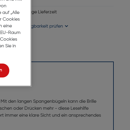
ie Wunschliste
von
 6 bis 8 Werktage Lieferzeit
auf „Alle
se liefern
er Cookies
h eine
holung in
Verfügbarkeit prüfen
r (EU-Raum
e Cookies
n Sie in
n
ht. Mit den langen Spangenbügeln kann die Brille
schen oder Drücken mehr - diese Lesehilfe
ert immer eine klare Sicht und ein ansprechendes