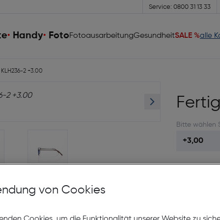
Service: 0800 31 13 33
te
Handy
Foto
Fotoausarbeitung
Gesundheit
SALE %
alle 
e KLH236-2 +3.00
Ferti
Bitte wählen 
63 Leos
sam
ndung von Cookies
So
enden Cookies, um die Funktionalität unserer Website zu sich