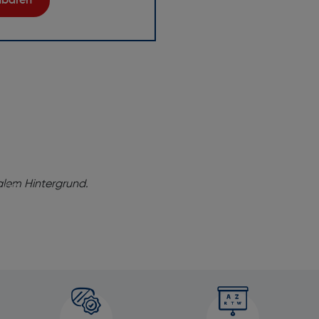
inbaren
ng!
baren Sie
tung
e dabei,
onell,