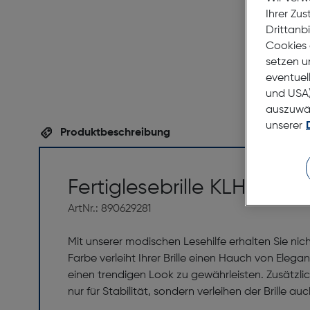
Ihrer Zu
Drittanb
Cookies 
setzen u
eventuel
und USA)
auszuwähl
unserer
Produktbeschreibung
Fertiglesebrille KLH236-2
ArtNr.: 890629281
Mit unserer modischen Lesehilfe erhalten Sie ni
Farbe verleiht Ihrer Brille einen Hauch von Ele
einen trendigen Look zu gewährleisten. Zusätzlic
nur für Stabilität, sondern verleihen der Brille 