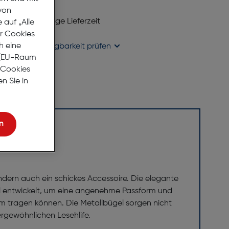
ie Wunschliste
von
 6 bis 8 Werktage Lieferzeit
auf „Alle
se liefern
er Cookies
h eine
holung in
Verfügbarkeit prüfen
r (EU-Raum
e Cookies
n Sie in
n
ndern auch ein schickes Accessoire. Die elegante
ell entwickelt, um eine angenehme Passform und
uem tragen können. Die Metallbügel sorgen nicht
ßergewöhnlichen Lesehlife.