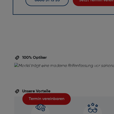
0800 31 13 33
Jetzt Termin vere
Perfekte Brille,
perfekte Beratu
100% Optiker
Ihre Augen verdienen die beste Betreuung! Verein
jetzt einen Termin für eine persönliche Brillenbera
inklusive gratis Sehtest. Unser Team unterstützt Si
die ideale Brille für Ihren Alltag zu finden – professi
unverbindlich und auf Ihre Wünsche abgestimmt.
Unsere Vorteile
Termin vereinbaren