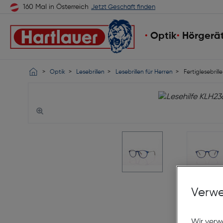
160 Mal in Österreich
Jetzt Geschäft finden
Optik
Hörgerä
Optik
Lesebrillen
Lesebrillen für Herren
Fertiglesebrill
Verwe
Wir verw