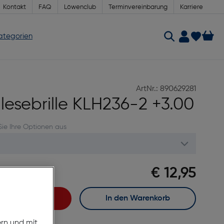
Kontakt
FAQ
Löwenclub
Terminvereinbarung
Karriere
Kategorien
ArtNr.: 890629281
glesebrille KLH236-2 +3.00
Sie Ihre Optionen aus
€ 12,95
meln
fort kaufen
In den Warenkorb
ern und mit