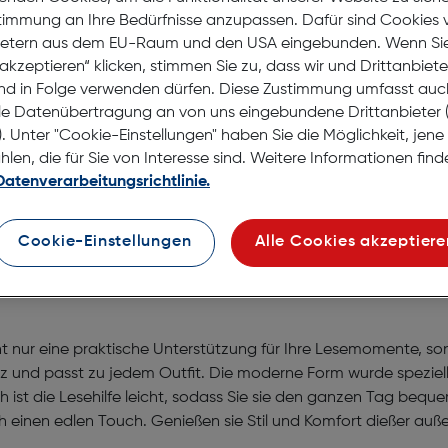
auf d
stimmung an Ihre Bedürfnisse anzupassen. Dafür sind Cookies 
Lagernd |
ietern aus dem EU-Raum und den USA eingebunden. Wenn Sie 
Nach Hau
akzeptieren“ klicken, stimmen Sie zu, dass wir und Drittanbiet
nd in Folge verwenden dürfen. Diese Zustimmung umfasst auc
Selbstab
le Datenübertragung an von uns eingebundene Drittanbiete
. Unter "Cookie-Einstellungen" haben Sie die Möglichkeit, jen
en, die für Sie von Interesse sind. Weitere Informationen finde
Datenverarbeitungsrichtlinie.
Cookie-Einstellungen
Alle Cookies akzeptiere
 +3.00
cht nur eine praktische Unterstützung für Ihre Lesemomente, so
ganz und passt zu jedem Outfit. Die moderne Form wurde spezi
h ist die Lesehilfe leicht, sodass Sie sie den ganzen Tag beq
auch einen edlen Touch. Genießen sie Stil und Komfort dießer au