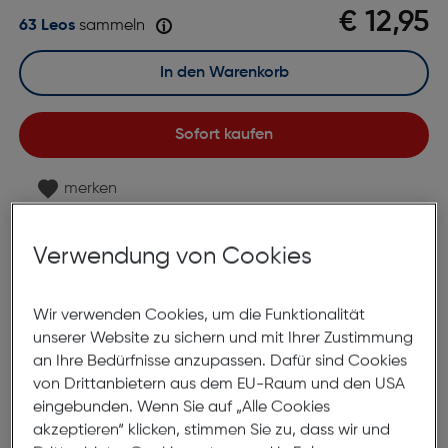
€ 12,95
63 Leos
sammeln
In den Warenkorb
Sofort kaufen
merken
Lagernd | 6 bis 8 Werktage Lieferzeit
Nach Hause liefern
Verwendung von Cookies
Selbstabholung in
Verfügbarkeit prüfen
Wir verwenden Cookies, um die Funktionalität
unserer Website zu sichern und mit Ihrer Zustimmung
Produktbeschreibung
an Ihre Bedürfnisse anzupassen. Dafür sind Cookies
von Drittanbietern aus dem EU-Raum und den USA
Fertiglesebrille KLH236-2 +3.50
eingebunden. Wenn Sie auf „Alle Cookies
ArtNr.: 890629273
akzeptieren“ klicken, stimmen Sie zu, dass wir und