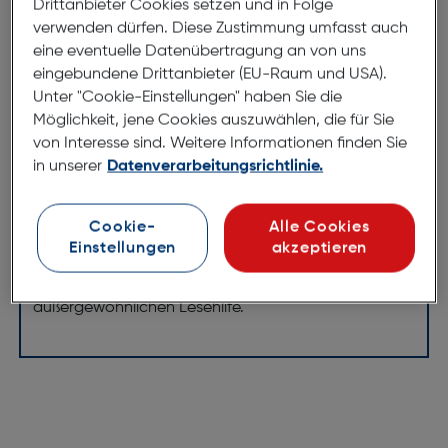
Drittanbieter Cookies setzen und in Folge
Mit unserer modischen Lesehilfe erhalten Sie nicht
verwenden dürfen. Diese Zustimmung umfasst auch
nur eine praktische Unterstützung für Ihre
eine eventuelle Datenübertragung an von uns
Lesemomente, sondern auch ein schickes
eingebundene Drittanbieter (EU-Raum und USA).
Accessoire. Die elegante Farbe verleiht Ihrer Brille
Unter "Cookie-Einstellungen" haben Sie die
einen Hauch von Eleganz und passt zu jedem Outfit.
Möglichkeit, jene Cookies auszuwählen, die für Sie
Die moderne Form wurde speziell entwickelt, um eine
von Interesse sind. Weitere Informationen finden Sie
angenehme Passform und einen trendigen Look zu
in unserer
Datenverarbeitungsrichtlinie.
gewährleisten. Zusätzlich ist die Lesehilfe leicht,
sodass Sie sie den ganzen Tag bequem tragen
Cookie-
Alle Cookies
können. Die Metallbügel sorgen nicht nur für
Einstellungen
akzeptieren
Stabilität, sondern verleihen der Brille auch einen
edlen Touch. Genießen sie Stil und Komfort dießer
außergewöhnlichen Lesehlife.