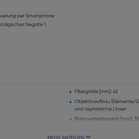
teuerung per Smartphone
ostalgisches Negativ")
Filtergröße [mm]: 62
Objektivaufbau (Elemente/Gru
und asphärische Linsen
Brennweitenbereich [mm]: 3
Maximale Blendenzahl: 4,5
MEHR ANZEIGEN