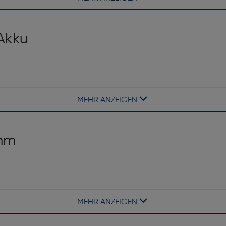
Akku
Bildschirmdiagonale ["]: 3.2
Dreh- und schwenkbarer Bild
so groß wie ein NP-W126S-Akku, hält im Normalmodus 500 Fr
MEHR ANZEIGEN
00 Frames kontinuierlich. XT4 ”für 2 weitere Batterien.
integrierter Blitz: Ja
2mm
Kompatibilität mit externen 
Integrierter Intervall-Timer: 
MEHR ANZEIGEN
naufnahmen oft verschwommen und undeutlich machen. Ein vielse
ss ca. 2,2 Bilder/Sek.
Stativgewinde: Ja
Batteriekapazität [mAh]: 22
nsenschutz.