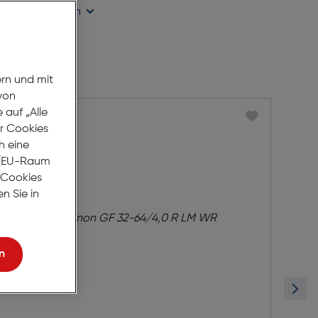
ügbarkeit prüfen
ern und mit
von
auf „Alle
er Cookies
h eine
r (EU-Raum
e Cookies
n Sie in
n