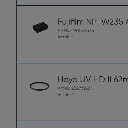
Befestigungstyp: Bajonett
Bildschirm
Fujifilm NP-W235 
Bildschirmtyp: Farb-LCD
ArtNr.: 220056546
Bildschirmauflösung [dot]: 2360000
Anzahl: 1
Touchscreen: Ja
Li-Ionen-Akku NP-W235
Dieser Akku mit großer Kapazität ist 1,5-mal 
Blitz
und im kombinierten Batteriegriff „VG-“ bis zu 1.7
Zubehörschuh-Typ: TTL (FUJIFILM)
Kompatibilität
Hoya UV HD II 6
Externer Blitz-Anschluss: Ja
X-T4
Zubehörschuh: Ja
ArtNr.: 258739534
Anzahl: 1
Kamera
Technische Daten
Ein vielseitiger Schönwetterfilter
Akku/Batterie
Sensor-Reinigungssystem: Ja
Absorbiert die ultravioletten Strahlen, die Auße
Serienbildaufnahme: CH Elektronischer Verschlu
Batterietechnologie: Lithium-Ion (Li-Ion)
Schwarzweißfilme. Dient auch als dauerhafter Li