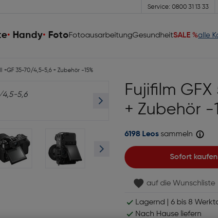
Service: 0800 31 13 33
te
Handy
Foto
Fotoausarbeitung
Gesundheit
SALE %
alle 
 II +GF 35-70/4,5-5,6 + Zubehör -15%
Fujifilm GFX
+ Zubehör -
6198 Leos
sammeln
Sofort kaufen
auf die Wunschliste
Lagernd | 6 bis 8 Werkt
Nach Hause liefern