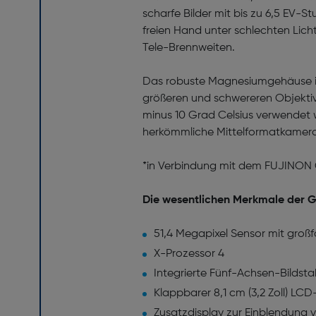
scharfe Bilder mit bis zu 6,5 EV-S
freien Hand unter schlechten Lic
Tele-Brenn­weiten.
Das robuste Magnesiumgehäuse ist
größeren und schwereren Objektiv
minus 10 Grad Celsius verwendet w
herkömmliche Mittelformatkamera
*in Verbindung mit dem FUJINO
Die wesentlichen Merkmale der G
51,4 Megapixel Sensor mit groß
X-Prozessor 4
Integrierte Fünf-Achsen-Bildstabi
Klappbarer 8,1 cm (3,2 Zoll) LC
Zusatzdisplay zur Einblendung