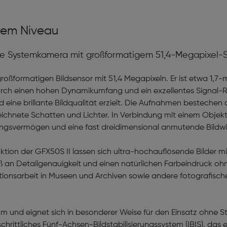
stem Niveau
e Systemkamera mit großformatigem 51,4-Megapixel-Sens
roßformatigen Bildsensor mit 51,4 Megapixeln. Er ist etwa 1,7-m
 durch einen hohen Dynamikumfang und ein exzellentes Signal-
rd eine brillante Bildqualität erzielt. Die Aufnahmen be­steche
eichnete Schatten und Lichter. In Verbindung mit einem Objek
ngsvermögen und eine fast drei­dimensional anmutende Bildwir
unktion der GFX50S II lassen sich ultra-hoch­auflösende Bilder
 an Detailgenauigkeit und einen natürlichen Farbeindruck ohne
ions­arbeit in Museen und Archiven sowie andere fotografis
 und eignet sich in besonderer Weise für den Einsatz ohne Stat
tschrittliches Fünf-Achsen-Bild­stabilisierungs­system (IBIS), das