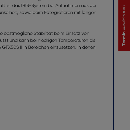
ilhaft ist das IBIS-System bei Aufnahmen aus der
vereinbaren
kel­heit, sowie beim Fotografieren mit langen
 bestmögliche Stabilität beim Einsatz von
Termin
ützt und kann bei niedrigen Temperaturen bis
 GFX50S II in Bereichen einzusetzen, in denen