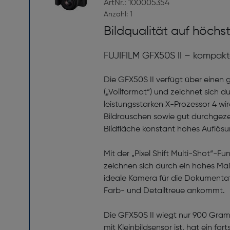
ArtNr.: 100005354
Anzahl: 1
Bildqualität auf höch
FUJIFILM GFX50S II – kompakt
Die GFX50S II verfügt über einen g
(„Vollformat“) und zeichnet sich
leistungs­starken X-Prozessor 4 wi
Bildrauschen sowie gut durch­ge­z
Bildfläche konstant hohes Auflösu
Mit der „Pixel Shift Multi-Shot“-F
zeichnen sich durch ein hohes Maß
ideale Kamera für die Dokumentat
Farb- und Detailtreue ankommt.
Die GFX50S II wiegt nur 900 Gramm
mit Kleinbildsensor ist, hat ein for