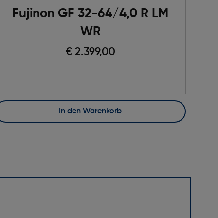
Fujinon GF 32-64/4,0 R LM
F
WR
€ 2.399,00
In den Warenkorb