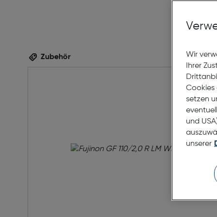
Verwe
Wir verw
Zubehör
Ihrer Zu
Drittanb
Cookies 
setzen u
eventuel
und USA)
auszuwähl
unserer