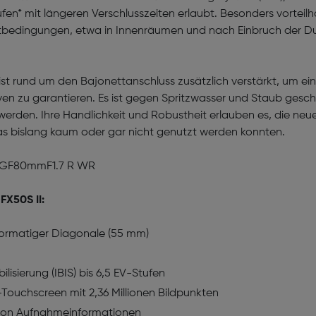
tufen* mit längeren Ver­schluss­zeiten erlaubt. Besonders vorte
htbedingungen, etwa in Innenräumen und nach Einbruch der Dun
 rund um den Bajonettanschluss zusätzlich verstärkt, um eine
en zu garantieren. Es ist gegen Spritzwasser und Staub gesch
erden. Ihre Handlichkeit und Robustheit erlauben es, die neue
s bislang kaum oder gar nicht genutzt werden konnten.
N GF80mmF1.7 R WR
FX50S II:
formatiger Diagonale (55 mm)
lisierung (IBIS) bis 6,5 EV-Stufen
D-Touchscreen mit 2,36 Millionen Bildpunkten
 von Aufnahmeinformationen