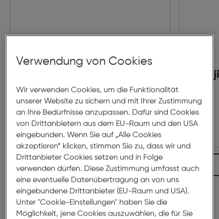
Verwendung von Cookies
Fujinon GF 110/2,0 R LM
Fuj
WR
Wir verwenden Cookies, um die Funktionalität
unserer Website zu sichern und mit Ihrer Zustimmung
€ 2.549,00
an Ihre Bedürfnisse anzupassen. Dafür sind Cookies
von Drittanbietern aus dem EU-Raum und den USA
eingebunden. Wenn Sie auf „Alle Cookies
akzeptieren“ klicken, stimmen Sie zu, dass wir und
Drittanbieter Cookies setzen und in Folge
In den Warenkorb
verwenden dürfen. Diese Zustimmung umfasst auch
eine eventuelle Datenübertragung an von uns
eingebundene Drittanbieter (EU-Raum und USA).
Unter "Cookie-Einstellungen" haben Sie die
Bundle Produktbeschreibungen
Möglichkeit, jene Cookies auszuwählen, die für Sie