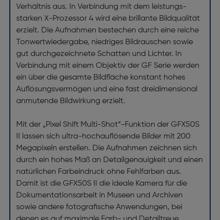
Verhältnis aus. In Verbindung mit dem leistungs­
starken X-Prozessor 4 wird eine brillante Bildqualität
erzielt. Die Aufnahmen be­stechen durch eine reiche
Tonwertwiedergabe, niedriges Bildrauschen sowie
gut durch­ge­zeichnete Schatten und Lichter. In
Verbindung mit einem Objektiv der GF Serie werden
ein über die gesamte Bildfläche konstant hohes
Auflösungsvermögen und eine fast drei­dimensional
anmutende Bildwirkung erzielt.
Mit der „Pixel Shift Multi-Shot“-Funktion der GFX50S
II lassen sich ultra-hoch­auflösende Bilder mit 200
Megapixeln erstellen. Die Aufnahmen zeichnen sich
durch ein hohes Maß an Detailgenauigkeit und einen
natürlichen Farbeindruck ohne Fehlfarben aus.
Damit ist die GFX50S II die ideale Kamera für die
Dokumentations­arbeit in Museen und Archiven
sowie andere fotografische Anwendungen, bei
denen es auf maximale Farb- und Detailtreue