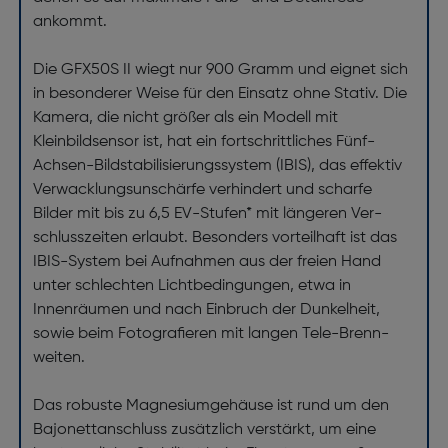
ankommt.
Die GFX50S II wiegt nur 900 Gramm und eignet sich
in besonderer Weise für den Einsatz ohne Stativ. Die
Kamera, die nicht größer als ein Modell mit
Kleinbildsensor ist, hat ein fortschrittliches Fünf-
Achsen-Bild­stabilisierungs­system (IBIS), das effektiv
Ver­wacklungs­­unschärfe verhindert und scharfe
Bilder mit bis zu 6,5 EV-Stufen* mit längeren Ver­
schluss­zeiten erlaubt. Besonders vorteilhaft ist das
IBIS-System bei Aufnahmen aus der freien Hand
unter schlechten Lichtbedingungen, etwa in
Innenräumen und nach Einbruch der Dunkel­heit,
sowie beim Fotografieren mit langen Tele-Brenn­
weiten.
Das robuste Magnesiumgehäuse ist rund um den
Bajonettanschluss zusätzlich verstärkt, um eine