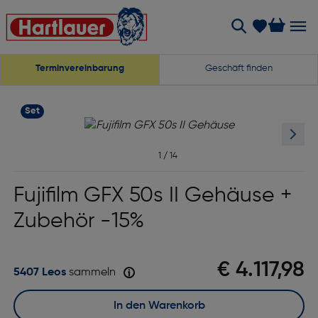
Terminvereinbarung
Geschäft finden
Set
1
/
14
Fujifilm GFX 50s II Gehäuse +
Zubehör -15%
€ 4.117,98
5407 Leos
sammeln
In den Warenkorb