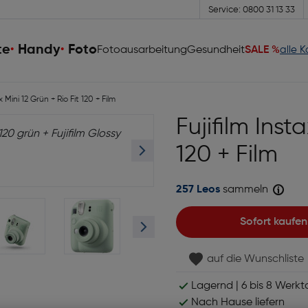
Service: 0800 31 13 33
te
Handy
Foto
Fotoausarbeitung
Gesundheit
SALE %
alle 
x Mini 12 Grün + Rio Fit 120 + Film
Fujifilm Inst
120 + Film
257 Leos
sammeln
Sofort kaufen
auf die Wunschliste
Lagernd | 6 bis 8 Werkt
Nach Hause liefern