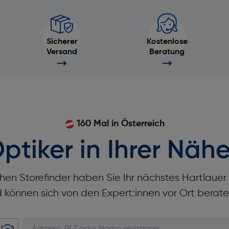
Sicherer
Kostenlose
Versand
Beratung
Breite [mm]: 140
Höhe [mm]: 117
160 Mal in Österreich
ptiker in Ihrer Nähe
Filmgröße [mm]: 46 x 62
Material: Kunstleder
hen Storefinder haben Sie Ihr nächstes Hartlaue
Etui-Typ: Kompaktes Gehäu
d können sich von den Expert:innen vor Ort berate
Schultergurt: Ja