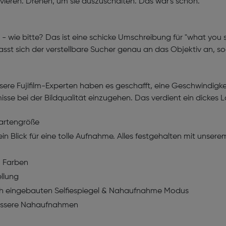
eren. Drehen, um sie auszuschalten. Das war's schon.
r - wie bitte? Das ist eine schicke Umschreibung für "what you
t sich der verstellbare Sucher genau an das Objektiv an, s
nsere Fujifilm-Experten haben es geschafft, eine Geschwindigk
se bei der Bildqualität einzugehen. Das verdient ein dickes L
kartengröße
in Blick für eine tolle Aufnahme. Alles festgehalten mit unse
n Farben
llung
ch eingebauten Selfiespiegel & Nahaufnahme Modus
bessere Nahaufnahmen