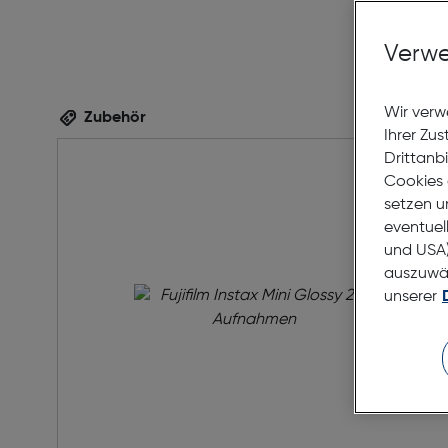
Verwe
Wir verw
Zubehör
Ihrer Zu
Drittanb
Cookies 
setzen u
eventuel
und USA)
auszuwähl
unserer