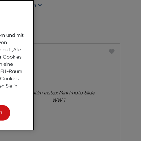
ügbarkeit prüfen
ern und mit
von
auf „Alle
er Cookies
h eine
r (EU-Raum
e Cookies
n Sie in
n