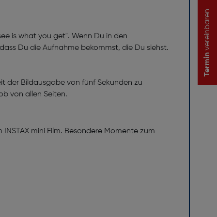
vereinbaren
 see is what you get". Wenn Du in den
odass Du die Aufnahme bekommst, die Du siehst.
Termin
eit der Bildausgabe von fünf Sekunden zu
ob von allen Seiten.
rem INSTAX mini Film. Besondere Momente zum