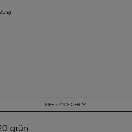
llung
MEHR ANZEIGEN
Filmgröße [mm]: 86x54
Produktfarbe: Grün
120 grün