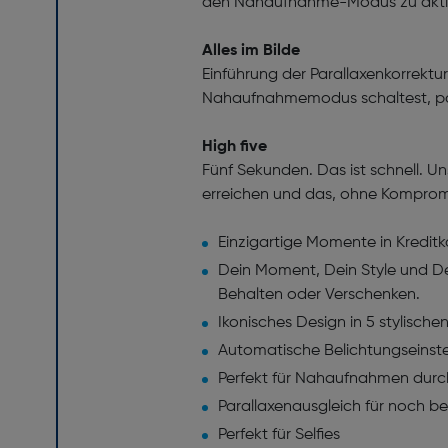
den Nahaufnahme-Modus zu aktivi
Alles im Bilde
Einführung der Parallaxenkorrektu
Nahaufnahmemodus schaltest, pass
High five
Fünf Sekunden. Das ist schnell. U
erreichen und das, ohne Kompromis
Einzigartige Momente in Kredit
Dein Moment, Dein Style und De
Behalten oder Verschenken.
Ikonisches Design in 5 stylische
Automatische Belichtungseinste
Perfekt für Nahaufnahmen dur
Parallaxenausgleich für noch 
Perfekt für Selfies