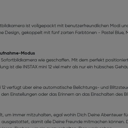
ortbildkamera ist vollgepackt mit benutzerfreundlichen Modi u
he Design, gekoppelt mit fünf zarten Farbtönen - Pastel Blue, 
haufnahme-Modus
i 12 Sofortbildkamera wie geschaffen. Mit dem perfekt positi
ung ist die INSTAX mini 12 viel mehr als nur ein hübsches Gehä
ni 12 verfügt über eine automatische Belichtungs- und Blitzste
t den Einstellungen oder das Erinnern an das Einschalten des Bl
lt, um immer mitzuhalten, egal wohin Dich Deine Abenteuer fü
ausgestattet, damit alle Deine Freunde mitmachen können. D