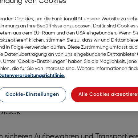
ndung von Cookies
Nach Hause liefern
Selbstabholung in
Verf
enden Cookies, um die Funktionalität unserer Website zu sich
stimmung an Ihre Bedürfnisse anzupassen. Dafür sind Cookies 
ietern aus dem EU-Raum und den USA eingebunden. Wenn Sie 
akzeptieren“ klicken, stimmen Sie zu, dass wir und Drittanbiet
nd in Folge verwenden dürfen. Diese Zustimmung umfasst auc
le Datenübertragung an von uns eingebundene Drittanbiete
. Unter "Cookie-Einstellungen" haben Sie die Möglichkeit, jen
en, die für Sie von Interesse sind. Weitere Informationen finde
Datenverarbeitungsrichtlinie.
Cookie-Einstellungen
Alle Cookies akzeptiere
 Black
m sicheren Aufbewahren und Transportier