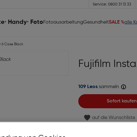
Service: 0800 31 13 33
te
Handy
Foto
Fotoausarbeitung
Gesundheit
SALE %
alle 
Q 6 Case Black
Fujifilm Ins
109 Leos
sammeln
Sofort kaufen
auf die Wunschliste
Lagernd | 2 bis 3 Werkt