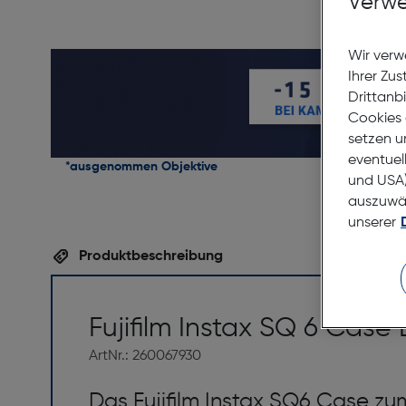
Verwe
Wir verw
Ihrer Zu
Drittanb
Cookies 
setzen u
eventuel
*ausgenommen Objektive
und USA)
auszuwähl
unserer
Produktbeschreibung
Fujifilm Instax SQ 6 Case
ArtNr.: 260067930
Das Fujifilm Instax SQ6 Case zu