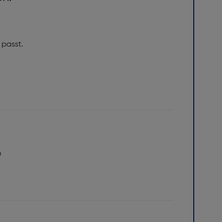
 passt.
.
m