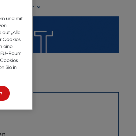
ügbarkeit prüfen
ern und mit
von
auf „Alle
er Cookies
h eine
r (EU-Raum
e Cookies
n Sie in
n
en.