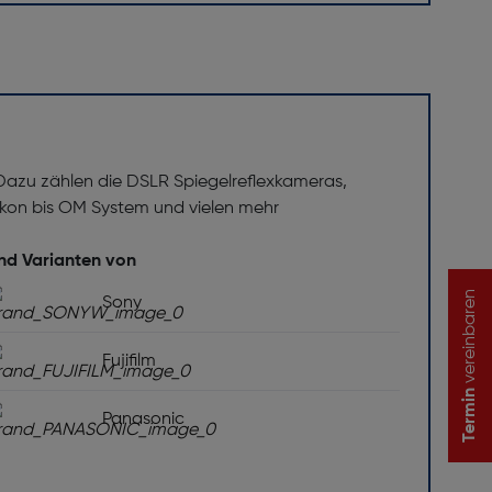
 Dazu zählen die DSLR Spiegelreflexkameras,
on bis OM System und vielen mehr
und Varianten von
vereinbaren
Sony
Fujifilm
Termin
Panasonic