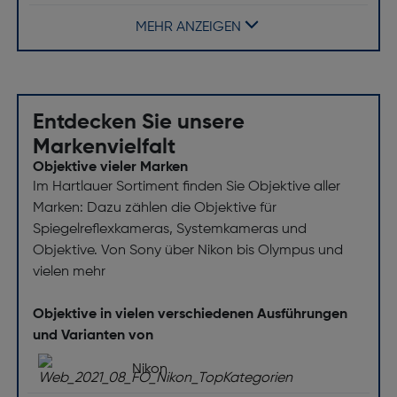
Gegenlichtblende enthalten: Ja
MEHR ANZEIGEN
Objektiv
Bildsensor Format: APS-C
Maximum Vergrößerung: 0,135x
Entdecken Sie unsere
Objektivtyp: Standardobjektiv
Markenvielfalt
Minimale Blendenzahl: 16
Objektive vieler Marken
Im Hartlauer Sortiment finden Sie Objektive aller
Blendenlamellen: 9
Marken: Dazu zählen die Objektive für
Naheinstellgrenze [m]: 0.35
Spiegelreflexkameras, Systemkameras und
Maximale Blendenzahl: 2,0
Objektive. Von Sony über Nikon bis Olympus und
vielen mehr
Kameralinse entspricht 35 mm [mm]: 53
Bildstabilisator: Nein
Objektive in vielen verschiedenen Ausführungen
Feste Brennweite [mm]: 35
und Varianten von
Anzahl der aspärischen Linsen: 2
Nikon
Zoom-Fähigkeit: Nein