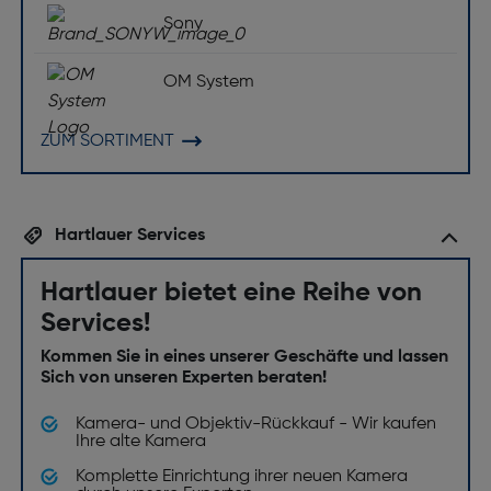
Sony
Komponente für: Spiegellose Systemkamera
Innenfokussierung (IF): Ja
OM System
Blendenbereich (F-F): 2,0-16
Fokuseinstellung: Auto/Manuell
ZUM SORTIMENT
Objektiv-Struktur: 9 Linsen in 6 Gruppen inkl.
asphärische Linse(n)
Objektivanschluss: Fujifilm XF
Hartlauer Services
Design
Hartlauer bietet eine Reihe von
Produktfarbe: Silber
Services!
Befestigungstyp: Bajonett
Kommen Sie in eines unserer Geschäfte und lassen
Sich von unseren Experten beraten!
Spritzwasserschutz: Ja
Staubschutz: Ja
Kamera- und Objektiv-Rückkauf - Wir kaufen
Ihre alte Kamera
Frostsicher bis [°]: -10
Komplette Einrichtung ihrer neuen Kamera