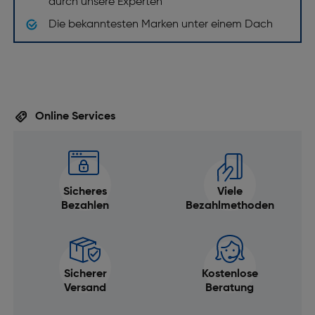
Leistungen
durch unsere Experten
Die bekanntesten Marken unter einem Dach
Kompatibilität: Fujifilm X
Autofokus: Ja
Manueller Fokus: Ja
Gewicht und Abmessungen
Online Services
Gewicht [g]: 170
Filtergröße [mm]: 43
Abmessungen (DxL) [mm]: 60 x 45,9
Sicheres
Viele
Bezahlen
Bezahlmethoden
Sicherer
Kostenlose
Versand
Beratung