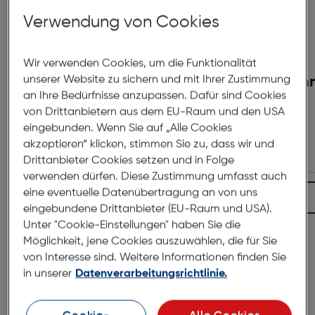
Verwendung von Cookies
Wir verwenden Cookies, um die Funktionalität
unserer Website zu sichern und mit Ihrer Zustimmung
Hoya Fusion One Next POL
Hähn
an Ihre Bedürfnisse anzupassen. Dafür sind Cookies
CIR 43mm
von Drittanbietern aus dem EU-Raum und den USA
eingebunden. Wenn Sie auf „Alle Cookies
€ 49,99
akzeptieren“ klicken, stimmen Sie zu, dass wir und
Drittanbieter Cookies setzen und in Folge
verwenden dürfen. Diese Zustimmung umfasst auch
eine eventuelle Datenübertragung an von uns
In den Warenkorb
eingebundene Drittanbieter (EU-Raum und USA).
Unter "Cookie-Einstellungen" haben Sie die
Möglichkeit, jene Cookies auszuwählen, die für Sie
Produktbeschreibung
von Interesse sind. Weitere Informationen finden Sie
in unserer
Datenverarbeitungsrichtlinie.
Fujinon XF 35/2,0R WR Silber
ArtNr.: 110098525