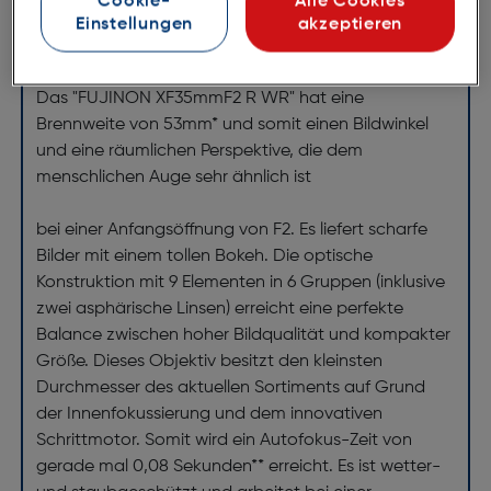
Cookie-
Alle Cookies
Einstellungen
akzeptieren
Das moderne Standardobjektiv
Das "FUJINON XF35mmF2 R WR" hat eine
Brennweite von 53mm* und somit einen Bildwinkel
und eine räumlichen Perspektive, die dem
menschlichen Auge sehr ähnlich ist
bei einer Anfangsöffnung von F2. Es liefert scharfe
Bilder mit einem tollen Bokeh. Die optische
Konstruktion mit 9 Elementen in 6 Gruppen (inklusive
zwei asphärische Linsen) erreicht eine perfekte
Balance zwischen hoher Bildqualität und kompakter
Größe. Dieses Objektiv besitzt den kleinsten
Durchmesser des aktuellen Sortiments auf Grund
der Innenfokussierung und dem innovativen
Schrittmotor. Somit wird ein Autofokus-Zeit von
gerade mal 0,08 Sekunden** erreicht. Es ist wetter-