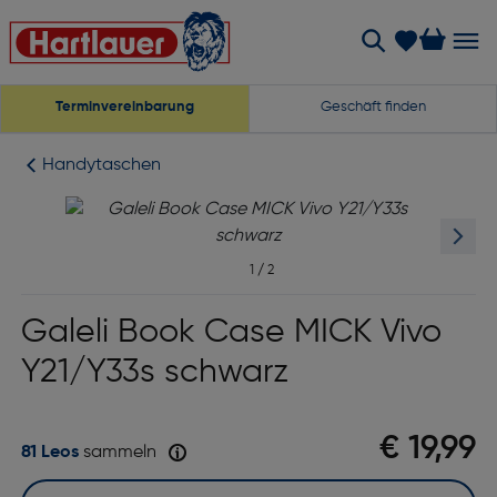
Terminvereinbarung
Geschäft finden
Handytaschen
1
/
2
Galeli Book Case MICK Vivo
Y21/Y33s schwarz
€ 19,99
81 Leos
sammeln