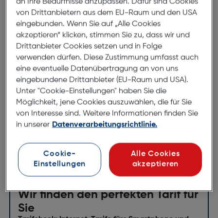
an Ihre Bedürfnisse anzupassen. Dafür sind Cookies
von Drittanbietern aus dem EU-Raum und den USA
Galeli Book Case MICK Vivo
eingebunden. Wenn Sie auf „Alle Cookies
Y21/Y33s schwarz
akzeptieren“ klicken, stimmen Sie zu, dass wir und
ArtNr.: 620948602
Drittanbieter Cookies setzen und in Folge
verwenden dürfen. Diese Zustimmung umfasst auch
Galeli MICK Smartphonetasche
eine eventuelle Datenübertragung an von uns
eingebundene Drittanbieter (EU-Raum und USA).
Unter "Cookie-Einstellungen" haben Sie die
Handgefertigtes Case aus Kunstleder
Möglichkeit, jene Cookies auszuwählen, die für Sie
perfekte Passgenauigkeit durch integrierte
von Interesse sind. Weitere Informationen finden Sie
Hartschalte
in unserer
Datenverarbeitungsrichtlinie.
praktisches und funktionales Design
Cookie-
Alle Cookies
Einstellungen
akzeptieren
Wir finden den perfekten Tarif für
Sie