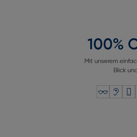
Bildschirm
Display-Typ: Digital
Displaydiagonale [cm]: 3,05
Leistungen
100% O
Batteriebetriebsdauer [Tag(e)]: 10
Mit unserem einfac
Gewicht und Abmessungen
Blick un
Breite [mm]: 42
Höhe [mm]: 14,1