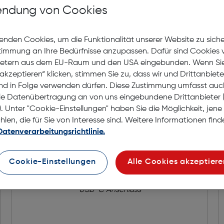
Lagernd | 6 bis 8 Werkt
ndung von Cookies
Nach Hause liefern
Selbstabholung in
Verf
enden Cookies, um die Funktionalität unserer Website zu sich
stimmung an Ihre Bedürfnisse anzupassen. Dafür sind Cookies 
ietern aus dem EU-Raum und den USA eingebunden. Wenn Sie 
akzeptieren“ klicken, stimmen Sie zu, dass wir und Drittanbiet
nd in Folge verwenden dürfen. Diese Zustimmung umfasst auc
le Datenübertragung an von uns eingebundene Drittanbiete
. Unter "Cookie-Einstellungen" haben Sie die Möglichkeit, jen
en, die für Sie von Interesse sind. Weitere Informationen finde
Datenverarbeitungsrichtlinie.
Cookie-Einstellungen
Alle Cookies akzeptiere