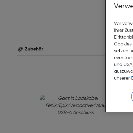
Verwe
Wir verw
Ihrer Zu
Drittanb
Cookies 
Zubehör
setzen u
eventuel
und USA)
auszuwähl
unserer