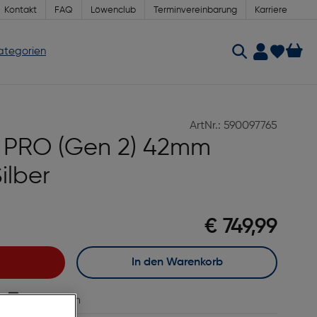
Kontakt
FAQ
Löwenclub
Terminvereinbarung
Karriere
Kategorien
ArtNr.: 590097765
x PRO (Gen 2) 42mm
ilber
€ 749,99
In den Warenkorb
vergleichen