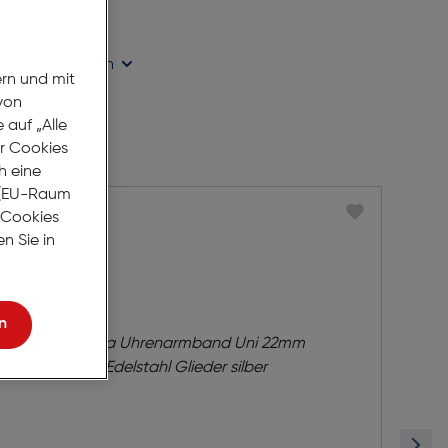
age Lieferzeit
ügbarkeit prüfen
ern und mit
von
auf „Alle
er Cookies
h eine
r (EU-Raum
e Cookies
n Sie in
n