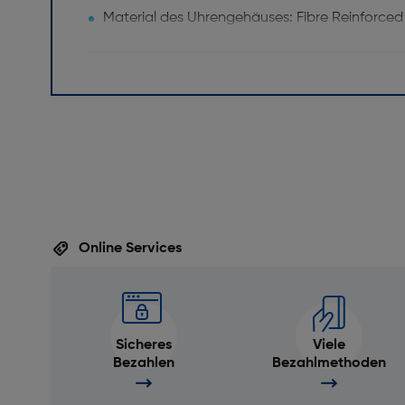
Material des Uhrengehäuses: Fibre Reinforced P
Edelstahl
Farbe: Silber
Netzwerk
GPS: Ja
Merkmale
Umgebungslichtsensor: Ja
Online Services
Thermometer: Ja
Schlafanalyse: Ja
Herzfrequenzmonitor: Ja
Höhenmesser: Ja
Sicheres
Viele
Bezahlen
Bezahlmethoden
Wecker: Ja