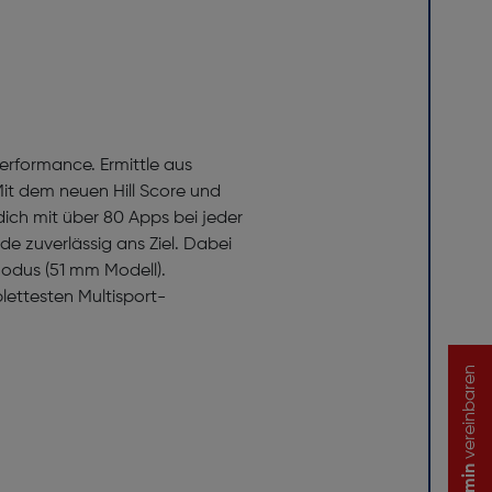
erformance. Ermittle aus
Mit dem neuen Hill Score und
ich mit über 80 Apps bei jeder
de zuverlässig ans Ziel. Dabei
Modus (51 mm Modell).
lettesten Multisport-
vereinbaren
Termin