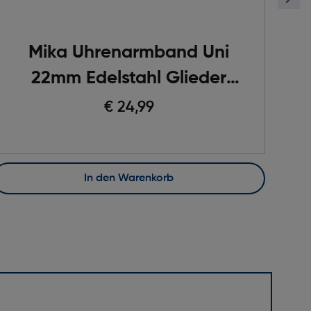
Mika Uhrenarmband Uni
22mm Edelstahl Glieder
silber
€ 24,99
In den Warenkorb