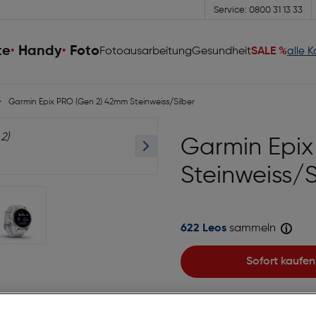
Service: 0800 31 13 33
te
Handy
Foto
Fotoausarbeitung
Gesundheit
SALE %
alle 
Garmin Epix PRO (Gen 2) 42mm Steinweiss/Silber
Garmin Epi
Steinweiss/S
622 Leos
sammeln
Sofort kaufen
auf die Wunschliste