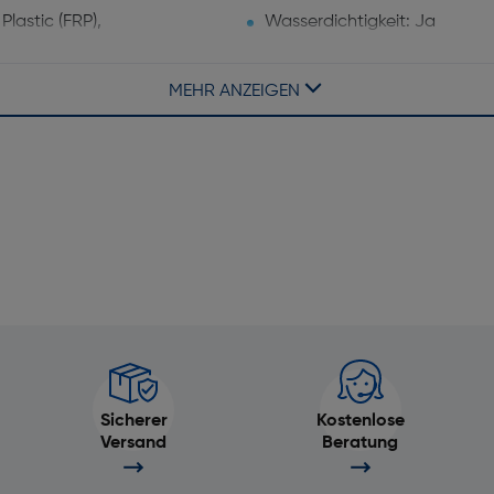
lastic (FRP),
Wasserdichtigkeit: Ja
Armbandfarbe: Weiß
MEHR ANZEIGEN
Musiksteuerung: Ja
Beschleunigungsmesser: Ja
Wetteranzeige: Ja
Blutsauerstoff-Sensor: Ja
Sicherer
Kompass: Ja
Kostenlose
Versand
Beratung
Stoppuhr: Ja