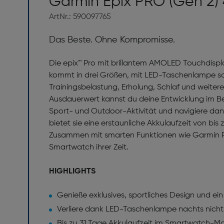
Garmin Epix PRO (Gen 2) 
ArtNr.: 590097765
Das Beste. Ohne Kompromisse.
Die epix™ Pro mit brillantem AMOLED Touchdisp
kommt in drei Größen, mit LED-Taschenlampe sow
Trainingsbelastung, Erholung, Schlaf und weiter
Ausdauerwert kannst du deine Entwicklung im Ber
Sport- und Outdoor-Aktivität und navigiere dank 
bietet sie eine erstaunliche Akkulaufzeit von b
Zusammen mit smarten Funktionen wie Garmin Pay
Smartwatch ihrer Zeit.
HIGHLIGHTS
Genieße exklusives, sportliches Design und ein 
Verliere dank LED-Taschenlampe nachts nicht 
Bis zu 31 Tage Akkulaufzeit im Smartwatch-M