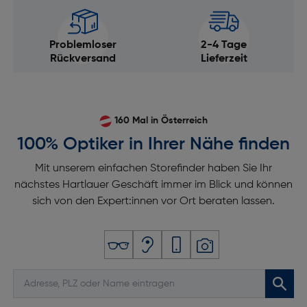
Beschleunigungsmesser: Ja
Schlafanalyse: Ja
Problemloser
2-4 Tage
Rückversand
Lieferzeit
Wetteranzeige: Ja
Herzfrequenzmonitor: Ja
Blutsauerstoff-Sensor: Ja
160 Mal in Österreich
Höhenmesser: Ja
100% Optiker in Ihrer Nähe finden
Kompass: Ja
Mit unserem einfachen Storefinder haben Sie Ihr
Wecker: Ja
nächstes Hartlauer Geschäft immer im Blick und können
Stoppuhr: Ja
sich von den Expert:innen vor Ort beraten lassen.
Bildschirm
Display-Typ: Digital
Touchscreen: Ja
Displaydiagonale [cm]: 3,3