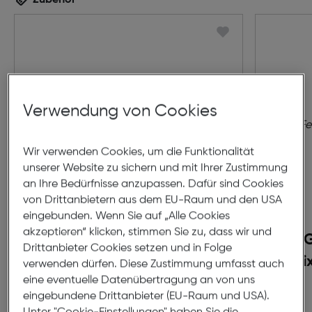
Zubehör
Verwendung von Cookies
Wir verwenden Cookies, um die Funktionalität
unserer Website zu sichern und mit Ihrer Zustimmung
an Ihre Bedürfnisse anzupassen. Dafür sind Cookies
von Drittanbietern aus dem EU-Raum und den USA
eingebunden. Wenn Sie auf „Alle Cookies
akzeptieren“ klicken, stimmen Sie zu, dass wir und
Garmin Lily 2 Band 14mm
G
Drittanbieter Cookies setzen und in Folge
Nylon Kaffee, Teile
Feni
verwenden dürfen. Diese Zustimmung umfasst auch
eine eventuelle Datenübertragung an von uns
Cremegold
n
€ 59,99
eingebundene Drittanbieter (EU-Raum und USA).