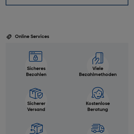
Kratzfest: Ja
Spritzwassergeschützt: Ja
Wasserdichtigkeit: Ja
Farbe: Flieder
Online Services
Armbandfarbe: Flieder
Netzwerk
GPS: Ja
Sicheres
Viele
Bezahlen
Bezahlmethoden
Merkmale
Umgebungslichtsensor: Ja
Musiksteuerung: Nein
Sicherer
Kostenlose
Versand
Beratung
Thermometer: Nein
Beschleunigungsmesser: Ja
Schlafanalyse: Ja