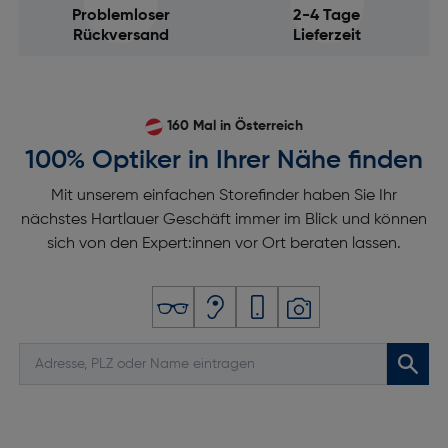
Problemloser
2-4 Tage
Wetteranzeige: Ja
Rückversand
Lieferzeit
Herzfrequenzmonitor: Ja
Blutsauerstoff-Sensor: Ja
Höhenmesser: Nein
160 Mal in Österreich
Kompass: Nein
100% Optiker in Ihrer Nähe finden
Wecker: Ja
Mit unserem einfachen Storefinder haben Sie Ihr
Stoppuhr: Ja
nächstes Hartlauer Geschäft immer im Blick und können
Bildschirm
sich von den Expert:innen vor Ort beraten lassen.
Display-Typ: LCD
Touchscreen: Ja
Leistungen
Mikrofon: Nein
Batteriebetriebsdauer [Tag(e)]: bis zu 5