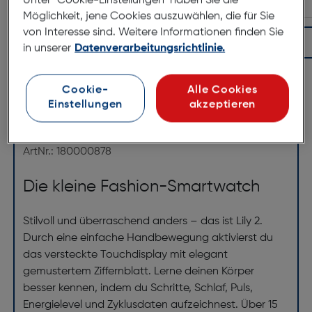
Unter "Cookie-Einstellungen" haben Sie die
Möglichkeit, jene Cookies auszuwählen, die für Sie
von Interesse sind. Weitere Informationen finden Sie
In den Warenkorb
in unserer
Datenverarbeitungsrichtlinie.
Cookie-
Alle Cookies
Produktbeschreibung
Einstellungen
akzeptieren
Garmin Lily 2 Flieder
ArtNr.: 180000878
Die kleine Fashion-Smartwatch
Stilvoll und überraschend anders – das ist Lily 2.
Durch eine einfache Handbewegung aktivierst du
das versteckte Touchdisplay mit elegant
gemustertem Ziffernblatt. Lerne deinen Körper
besser kennen, indem du Schritte, Schlaf, Puls,
Energielevel und Zyklusdaten aufzeichnest. Über 15