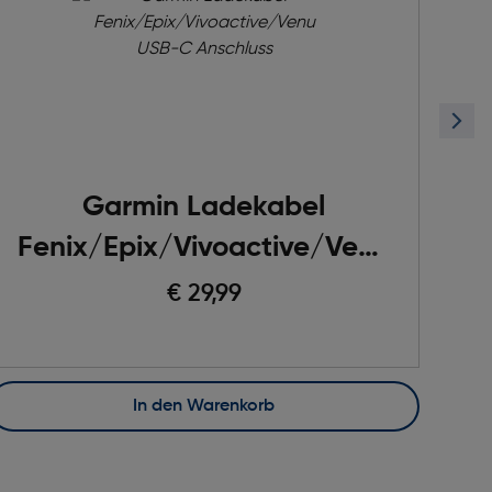
Garmin Ladekabel
G
Fenix/Epix/Vivoactive/Venu
USB-C Anschluss
€ 29,99
In den Warenkorb