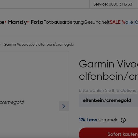
Service: 0800 31 13 33
te
Handy
Foto
Fotoausarbeitung
Gesundheit
SALE %
alle 
Garmin Vivoactive 5 elfenbein/cremegold
Garmin Vivo
elfenbein/
Bitte wählen Sie Ihre Optione
174 Leos
sammeln
Sofort kaufen