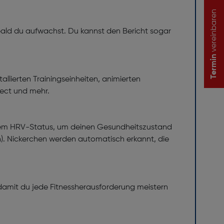
vereinbaren
bald du aufwachst. Du kannst den Bericht sogar
Termin
llierten Trainingseinheiten, animierten
nnect und mehr.
d dem HRV-Status, um deinen Gesundheitszustand
n). Nickerchen werden automatisch erkannt, die
, damit du jede Fitnessherausforderung meistern