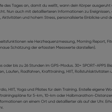
fe des Tages an, damit du weißt, wann dein Körper ausgeruht un
ht. Nun auch mit detaillierteren Informationen zu Ereignissen
 Aktivitäten und hohem Stress, personalisierte Einblicke und d
itsfunktionen wie Herzfrequenzmessung, Morning Report, Fitne
enaue Schätzung der erfassten Messwerte darstellen).
s oder bis zu 26 Stunden im GPS-Modus. 30+ SPORT-APPS Biete
 Laufen, Radfahren, Krafttraining, HIIT, Rollstuhlaktivitäten 
rdio, HIIT, Yoga und Pilates für dein Training. Erstelle eigene
Lauftrainingspläne für 5-km, 10-km oder Halbmarathon-Dist
ormationen an einem Ort und detaillierter als auf der Uhr. Erha
r.