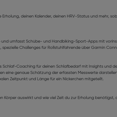
ine Erholung, deinen Kalender, deinen HRV-Status und mehr, so
e und umfasst Schübe- und Handbiking-Sport-Apps mit vorinsta
ga, spezielle Challenges für Rollstuhlfahrende über Garmin Co
rtes Schlaf-Coaching für deinen Schlafbedarf mit Insights un
llen eine genaue Schätzung der erfassten Messwerte darstelle
alen Zeitpunkt und Länge für ein Nickerchen mitgeteilt.
nen Körper auswirkt und wie viel Zeit du zur Erholung benötigst