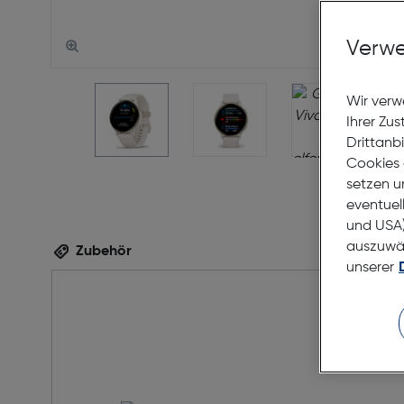
Verwe
Wir verw
Ihrer Zu
Drittanb
Cookies 
setzen u
eventuel
und USA)
auszuwähl
Zubehör
unserer