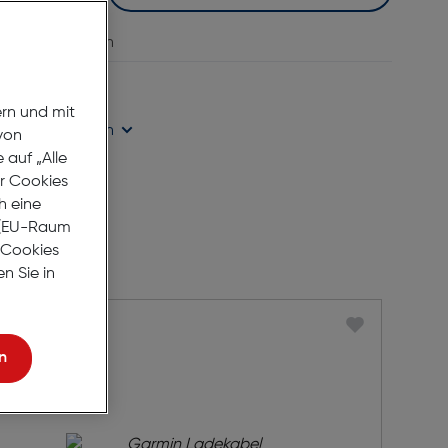
vergleichen
age Lieferzeit
ern und mit
ügbarkeit prüfen
von
auf „Alle
er Cookies
h eine
r (EU-Raum
e Cookies
n Sie in
n