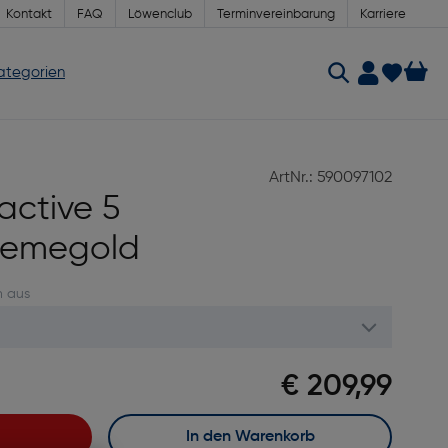
Kontakt
FAQ
Löwenclub
Terminvereinbarung
Karriere
Kategorien
ArtNr.: 590097102
active 5
cremegold
n aus
€ 209,99
In den Warenkorb