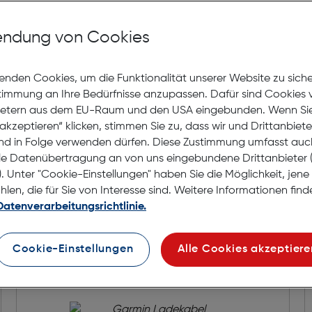
auf die Wunschliste
ndung von Cookies
Lagernd | 2 bis 3 Werkt
Nach Hause liefern
enden Cookies, um die Funktionalität unserer Website zu sich
Selbstabholung in
Verf
stimmung an Ihre Bedürfnisse anzupassen. Dafür sind Cookies 
ietern aus dem EU-Raum und den USA eingebunden. Wenn Sie 
akzeptieren“ klicken, stimmen Sie zu, dass wir und Drittanbiet
nd in Folge verwenden dürfen. Diese Zustimmung umfasst auc
le Datenübertragung an von uns eingebundene Drittanbiete
. Unter "Cookie-Einstellungen" haben Sie die Möglichkeit, jen
en, die für Sie von Interesse sind. Weitere Informationen finde
Datenverarbeitungsrichtlinie.
Cookie-Einstellungen
Alle Cookies akzeptiere