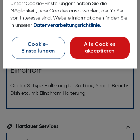
Unter "Cookie-Einstellungen" haben Sie die
Möglichkeit, jene Cookies auszuwählen, die für Sie
Produktbeschreibung
von Interesse sind. Weitere Informationen finden Sie
in unserer
Datenverarbeitungsrichtlinie.
GODOX Elinchrom Halterung für
Softbox, Snoot, Beauty Dish
Cookie-
Alle Cookies
ArtNr.: 240109281
Einstellungen
akzeptieren
S-Type Speedlight Bracket
Elinchrom
Godox S-Type Halterung für Softbox, Snoot, Beauty
Dish etc. mit Elinchrom Halterung
Hartlauer Services