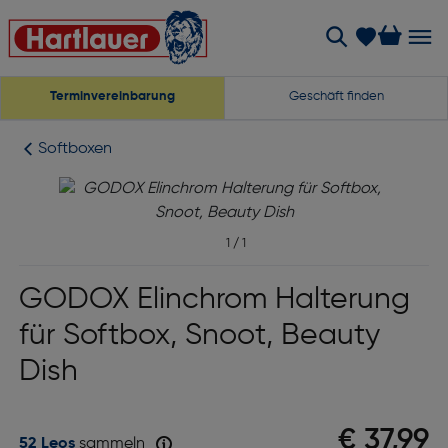
Terminvereinbarung
Geschäft finden
Softboxen
1
/
1
GODOX Elinchrom Halterung
für Softbox, Snoot, Beauty
Dish
€ 37,99
52 Leos
sammeln