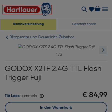
Terminvereinbarung
Geschäft finden
Blitzgeräte und Dauerlicht-Zubehör
1
/
2
GODOX X2TF 2.4G TTL Flash
Trigger Fuji
€ 84,99
116 Leos
sammeln
In den Warenkorb