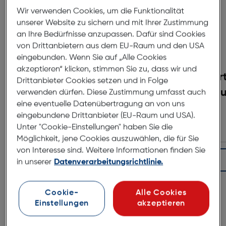
Wir verwenden Cookies, um die Funktionalität
unserer Website zu sichern und mit Ihrer Zustimmung
an Ihre Bedürfnisse anzupassen. Dafür sind Cookies
von Drittanbietern aus dem EU-Raum und den USA
eingebunden. Wenn Sie auf „Alle Cookies
akzeptieren“ klicken, stimmen Sie zu, dass wir und
Varta Easy Pocket
Var
Drittanbieter Cookies setzen und in Folge
Charger + 4xAA + 2xAAA
Accu
verwenden dürfen. Diese Zustimmung umfasst auch
eine eventuelle Datenübertragung an von uns
€ 30,99
eingebundene Drittanbieter (EU-Raum und USA).
Unter "Cookie-Einstellungen" haben Sie die
Möglichkeit, jene Cookies auszuwählen, die für Sie
von Interesse sind. Weitere Informationen finden Sie
In den Warenkorb
in unserer
Datenverarbeitungsrichtlinie.
Cookie-
Alle Cookies
Einstellungen
akzeptieren