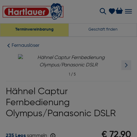
Terminvereinbarung
Geschäft finden
Fernauslöser
1
/
5
Hähnel Captur
Fernbedienung
Olympus/Panasonic DSLR
€ 72,90
235 Leos
sammeln