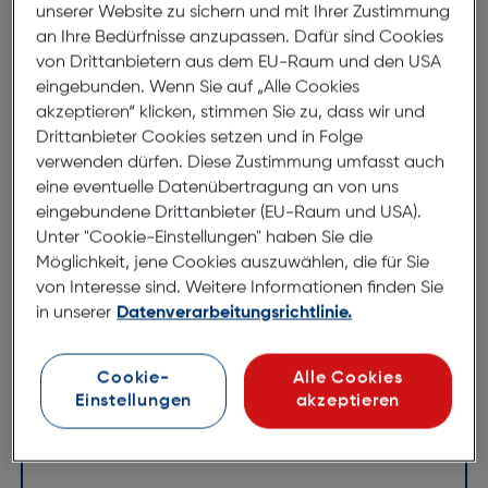
unserer Website zu sichern und mit Ihrer Zustimmung
an Ihre Bedürfnisse anzupassen. Dafür sind Cookies
Produktbeschreibung
von Drittanbietern aus dem EU-Raum und den USA
eingebunden. Wenn Sie auf „Alle Cookies
Hähnel Captur Fernbedienung
akzeptieren“ klicken, stimmen Sie zu, dass wir und
Olympus/Panasonic DSLR
Drittanbieter Cookies setzen und in Folge
ArtNr.: 250016286
verwenden dürfen. Diese Zustimmung umfasst auch
eine eventuelle Datenübertragung an von uns
Funkfernauslöser ideal für Naturfotografie,
eingebundene Drittanbieter (EU-Raum und USA).
Unter "Cookie-Einstellungen" haben Sie die
Langzeitbelichtungs-, Sternenhimmel- und
Möglichkeit, jene Cookies auszuwählen, die für Sie
Studiofotografie. Optimal auch für
von Interesse sind. Weitere Informationen finden Sie
Zeitrafferfotografie wie z.B. aufblühende Blumen,
in unserer
Datenverarbeitungsrichtlinie.
sich ändernde Landschaften...
Hähnel Captur Funk Fernauslöser für Canon, Nikon,
Cookie-
Alle Cookies
Sony, Olympus, Panasonic Kombiniert zwei Produkte
Einstellungen
akzeptieren
in einem -
kabelloser Fernauslöser und drahtloser
Blitzauslöser