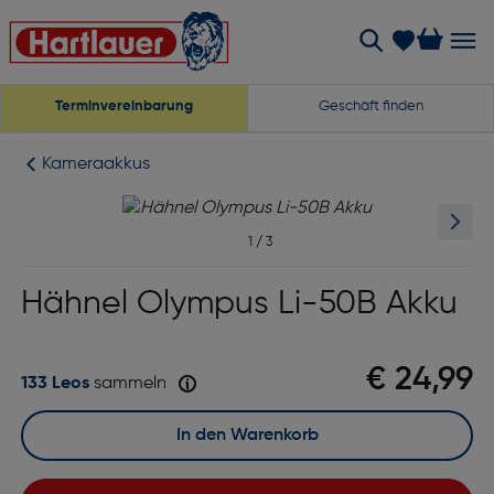
Terminvereinbarung
Geschäft finden
Kameraakkus
1
/
3
Hähnel Olympus Li-50B Akku
€ 24,99
133 Leos
sammeln
In den Warenkorb