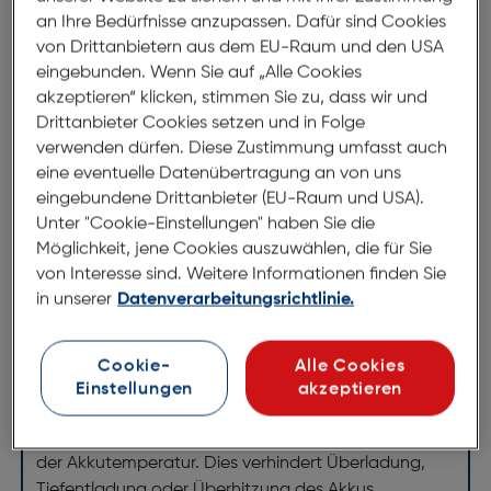
an Ihre Bedürfnisse anzupassen. Dafür sind Cookies
ArtNr.: 220062515
von Drittanbietern aus dem EU-Raum und den USA
eingebunden. Wenn Sie auf „Alle Cookies
Ersatz für Olympus Li-50B
akzeptieren“ klicken, stimmen Sie zu, dass wir und
HL-50B für Olympus
Drittanbieter Cookies setzen und in Folge
Digitalkameras Kapazität
verwenden dürfen. Diese Zustimmung umfasst auch
850mAh, 3.7V, 3.1Wh
eine eventuelle Datenübertragung an von uns
eingebundene Drittanbieter (EU-Raum und USA).
Unter "Cookie-Einstellungen" haben Sie die
Hähnel Li-Ion Akkus für praktisch alle Kameras &
Möglichkeit, jene Cookies auszuwählen, die für Sie
Camcorder
von Interesse sind. Weitere Informationen finden Sie
in unserer
Datenverarbeitungsrichtlinie.
Die gesamte Produktreihe umfasst über 180 Akkus,
darunter Software-Akkus für Geräte, die einen
Erkennungschip im Akku benötigen. Alle Akkus
Cookie-
Alle Cookies
verfügen über eine IC-gesteuerte Schutzschaltung
Einstellungen
akzeptieren
zur Kontrolle der Maximalspannung, der
Minimalspannung, des Maximalentladestroms und
der Akkutemperatur. Dies verhindert Überladung,
Tiefentladung oder Überhitzung des Akkus.