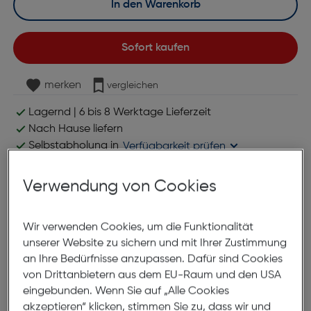
In den Warenkorb
Sofort kaufen
merken
vergleichen
Lagernd | 6 bis 8 Werktage Lieferzeit
Nach Hause liefern
Selbstabholung in
Verfügbarkeit prüfen
Verwendung von Cookies
Produktbeschreibung
Hama 200729 Audio Kabel USB-C
Wir verwenden Cookies, um die Funktionalität
unserer Website zu sichern und mit Ihrer Zustimmung
3,5mm-Klinke 0,75m
an Ihre Bedürfnisse anzupassen. Dafür sind Cookies
ArtNr.: 775185750
von Drittanbietern aus dem EU-Raum und den USA
eingebunden. Wenn Sie auf „Alle Cookies
Für perfekte, hochauflösende HiFi-Stereo-
akzeptieren“ klicken, stimmen Sie zu, dass wir und