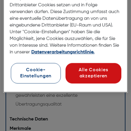
Klangqualität
Drittanbieter Cookies setzen und in Folge
verwenden dürfen. Diese Zustimmung umfasst auch
Zusätzliche Abschirmung für eine gute
eine eventuelle Datenübertragung an von uns
eingebundene Drittanbieter (EU-Raum und USA).
Reduzierung von elektromagnetischen
Unter "Cookie-Einstellungen" haben Sie die
Störeinflüssen
Möglichkeit, jene Cookies auszuwählen, die für Sie
Schlanker Stecker eignet sich besonders gut für
von Interesse sind. Weitere Informationen finden Sie
mobile und flache Geräte oder bei beengten
in unserer
Datenverarbeitungsrichtlinie.
Platzverhältnissen
Optimierter Knickschutz durch flexible Materialien
Cookie-
Alle Cookies
Einstellungen
akzeptieren
verhindert Kabelbruch
Hochwertige Materialien und Verarbeitung
gewährleisten eine exzellente
Übertragungsqualität
Technische Daten
Merkmale