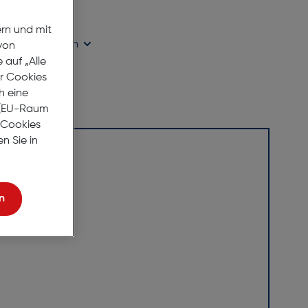
age Lieferzeit
ern und mit
ügbarkeit prüfen
von
auf „Alle
er Cookies
h eine
r (EU-Raum
e Cookies
n Sie in
-pol.
n