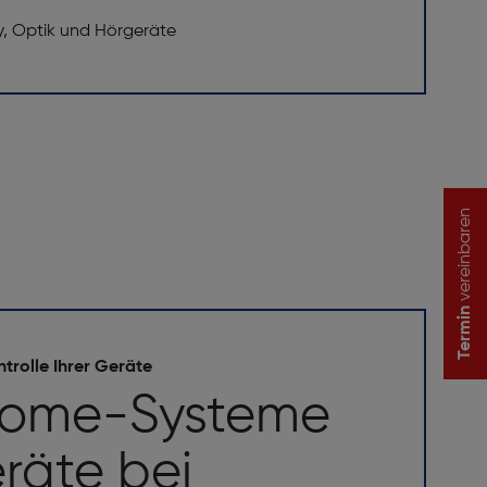
y, Optik und Hörgeräte
vereinbaren
Termin
trolle Ihrer Geräte
Home-Systeme
räte bei