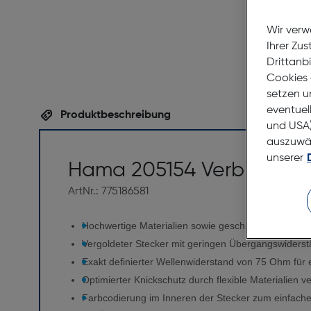
Wir verw
Ihrer Zu
Drittanb
Cookies 
setzen u
eventuel
Produktbeschreibung
und USA)
auszuwähl
unserer
Hama 205154 Verbindungs
ArtNr.: 775186581
Hochwertige Materialien sowie geschirmte Leitungen 
Vergoldeter Stecker mit geringen Übergangswiderst
Exakt definierter Wellenwiderstand von 75 Ohm für 
Optimierter Knickschutz durch flexible Materialien v
Farbcodierung im Inneren der Stecker zum einfach