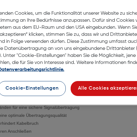
Lagernd | 6 bis 8 Werkt
Nach Hause liefern
enden Cookies, um die Funktionalität unserer Website zu sich
Selbstabholung in
Verf
stimmung an Ihre Bedürfnisse anzupassen. Dafür sind Cookies 
ietern aus dem EU-Raum und den USA eingebunden. Wenn Sie 
akzeptieren“ klicken, stimmen Sie zu, dass wir und Drittanbiet
nd in Folge verwenden dürfen. Diese Zustimmung umfasst auc
le Datenübertragung an von uns eingebundene Drittanbiete
. Unter "Cookie-Einstellungen" haben Sie die Möglichkeit, jen
en, die für Sie von Interesse sind. Weitere Informationen finde
Datenverarbeitungsrichtlinie.
kabel 3,5-mm-Klinken-Stecker 4
Cookie-Einstellungen
Alle Cookies akzeptiere
gewährleisten eine exzellente, störungsfreie Bild- und Tonqualität
änden für eine sichere Signalübertragung
eine optimale Übertragungsqualität
erhindert Kabelbruch
eren Anschließen