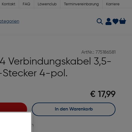
Kontakt
FAQ
Löwenclub
Terminvereinbarung
Karriere
Kategorien
ArtNr.: 775186581
 Verbindungskabel 3,5-
Stecker 4-pol.
€ 17,99
In den Warenkorb
vergleichen