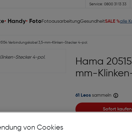
Service: 0800 31 13 33
te
Handy
Foto
Fotoausarbeitung
Gesundheit
SALE %
alle 
154 Verbindungskabel 3,5-mm-Klinken-Stecker 4-pol.
Hama 205154
mm-Klinken-
61 Leos
sammeln
Sofort kaufen
auf die Wunschliste
ndung von Cookies