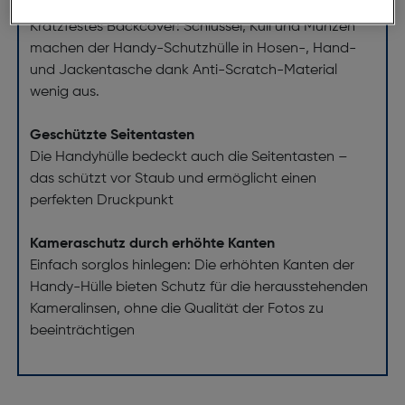
Kratzfest
Kratzfestes Backcover: Schlüssel, Kuli und Münzen
machen der Handy-Schutzhülle in Hosen-, Hand-
und Jackentasche dank Anti-Scratch-Material
wenig aus.
Geschützte Seitentasten
Die Handyhülle bedeckt auch die Seitentasten –
das schützt vor Staub und ermöglicht einen
perfekten Druckpunkt
Kameraschutz durch erhöhte Kanten
Einfach sorglos hinlegen: Die erhöhten Kanten der
Handy-Hülle bieten Schutz für die herausstehenden
Kameralinsen, ohne die Qualität der Fotos zu
beeinträchtigen