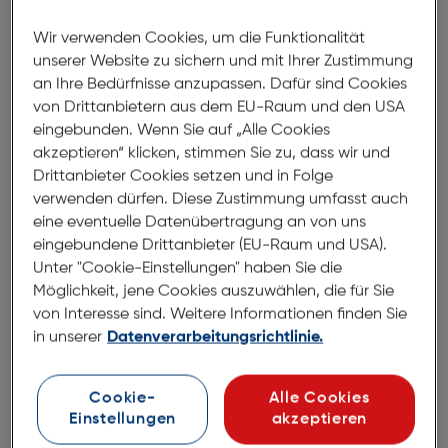
Hama Back Cover Always Clear
Wir verwenden Cookies, um die Funktionalität
Xiaomi Redmi 13
unserer Website zu sichern und mit Ihrer Zustimmung
an Ihre Bedürfnisse anzupassen. Dafür sind Cookies
ArtNr.: 180004582
von Drittanbietern aus dem EU-Raum und den USA
eingebunden. Wenn Sie auf „Alle Cookies
Schutz, der kaum zu sehen ist!
akzeptieren“ klicken, stimmen Sie zu, dass wir und
Drittanbieter Cookies setzen und in Folge
Mit der Handyhülle "Always Clear" ist Ihr Xiaomi
verwenden dürfen. Diese Zustimmung umfasst auch
Redmi 13 bestens geschützt. Das Backcover lenkt
eine eventuelle Datenübertragung an von uns
nicht vom Smartphone-Design ab und bringt
eingebundene Drittanbieter (EU-Raum und USA).
trotzdem alles mit, was guter Handyschutz braucht.
Unter "Cookie-Einstellungen" haben Sie die
Möglichkeit, jene Cookies auszuwählen, die für Sie
Anti-Gelbstich
von Interesse sind. Weitere Informationen finden Sie
Durchsichtige Handy-Hülle ohne Vergilben: lange
in unserer
Datenverarbeitungsrichtlinie.
Freude an Ihrer Hülle, weil die spezielle
Materialzusammensetzung das gelbliche Verfärben
Cookie-
Alle Cookies
verhindert.
Einstellungen
akzeptieren