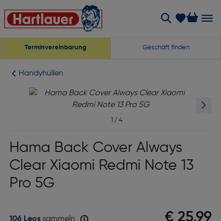
Terminvereinbarung
Geschäft finden
Handyhüllen
1
/
4
Hama Back Cover Always
Clear Xiaomi Redmi Note 13
Pro 5G
€ 25,99
106 Leos
sammeln