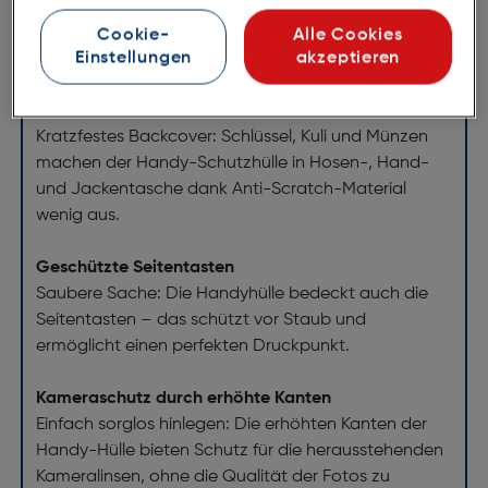
Freude an Ihrer Hülle, weil die spezielle
Materialzusammensetzung das gelbliche Verfärben
Cookie-
Alle Cookies
Einstellungen
akzeptieren
verhindert.
Kratzfest
Kratzfestes Backcover: Schlüssel, Kuli und Münzen
machen der Handy-Schutzhülle in Hosen-, Hand-
und Jackentasche dank Anti-Scratch-Material
wenig aus.
Geschützte Seitentasten
Saubere Sache: Die Handyhülle bedeckt auch die
Seitentasten – das schützt vor Staub und
ermöglicht einen perfekten Druckpunkt.
Kameraschutz durch erhöhte Kanten
Einfach sorglos hinlegen: Die erhöhten Kanten der
Handy-Hülle bieten Schutz für die herausstehenden
Kameralinsen, ohne die Qualität der Fotos zu