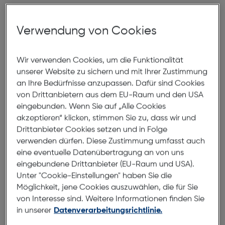
Produktbeschreibung
Verwendung von Cookies
Hama Back Cover Always Clear
Xiaomi Redmi Note 13 Pro 5G
Wir verwenden Cookies, um die Funktionalität
ArtNr.: 180003046
unserer Website zu sichern und mit Ihrer Zustimmung
an Ihre Bedürfnisse anzupassen. Dafür sind Cookies
Schutz, der kaum zu sehen ist: Mit
von Drittanbietern aus dem EU-Raum und den USA
der Handyhülle "Always Clear" ist
eingebunden. Wenn Sie auf „Alle Cookies
Ihr Xiaomi Redmi Note 13 Pro 5G
akzeptieren“ klicken, stimmen Sie zu, dass wir und
bestens geschützt.
Drittanbieter Cookies setzen und in Folge
verwenden dürfen. Diese Zustimmung umfasst auch
eine eventuelle Datenübertragung an von uns
Das Backcover lenkt nicht vom Handy-Design ab
eingebundene Drittanbieter (EU-Raum und USA).
und bringt trotzdem alles mit, was guter
Unter "Cookie-Einstellungen" haben Sie die
Handyschutz braucht.
Möglichkeit, jene Cookies auszuwählen, die für Sie
von Interesse sind. Weitere Informationen finden Sie
Anti-Gelbstich
in unserer
Datenverarbeitungsrichtlinie.
Durchsichtige Handy-Hülle ohne Vergilben: lange