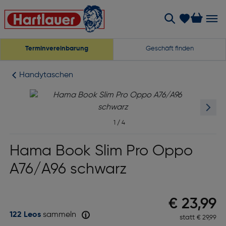
Terminvereinbarung
Geschäft finden
Handytaschen
1
/
4
Hama Book Slim Pro Oppo
A76/A96 schwarz
Preis n
€ 23,99
122 Leos
sammeln
statt
Ursprüngl
€ 29,99