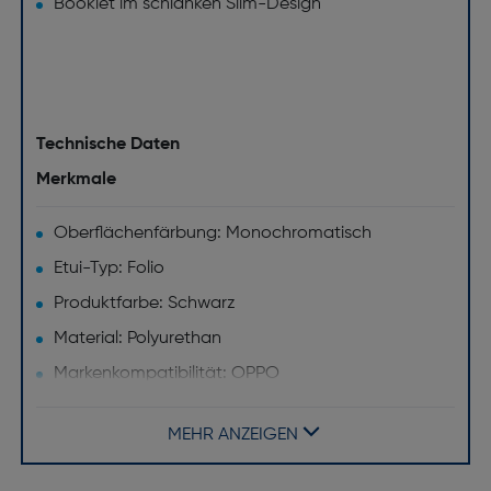
Booklet im schlanken Slim-Design
Technische Daten
Merkmale
Oberflächenfärbung: Monochromatisch
Etui-Typ: Folio
Produktfarbe: Schwarz
Material: Polyurethan
Markenkompatibilität: OPPO
Maximaler Bildschirmdurchmesser [Zoll]: 6.56
MEHR ANZEIGEN
Desktop-Ständer: Ja