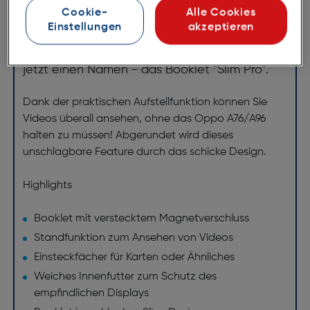
A76/A96 schwarz
Cookie-
Alle Cookies
ArtNr.: 620938171
Einstellungen
akzeptieren
Flexibilität und Design in einem Produkt hat
jetzt einen Namen - das Booklet "Slim Pro".
Dank der praktischen Aufstellfunktion können Sie
Videos überall ansehen, ohne das Oppo A76/A96
halten zu müssen! Abgerundet wird dieses
unschlagbare Feature durch das schicke Design.
Highlights
Booklet mit verstecktem Magnetverschluss
Standfunktion zum Ansehen von Videos
Einsteckfächer für Karten oder Ähnliches
Weiches Innenfutter zum Schutz des
empfindlichen Displays