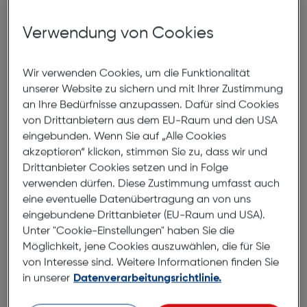
ein Ausstellungsstück, ein Vorführgerät oder ein
Produkt ohne Originalverpackung handeln. Alle
Verwendung von Cookies
Geräte werden
sorgfältig geprüft
, sind
technisch
voll funktionsfähig
und werden mit
gesetzlicher
Wir verwenden Cookies, um die Funktionalität
Gewährleistung
verkauft.
unserer Website zu sichern und mit Ihrer Zustimmung
an Ihre Bedürfnisse anzupassen. Dafür sind Cookies
von Drittanbietern aus dem EU-Raum und den USA
eingebunden. Wenn Sie auf „Alle Cookies
akzeptieren“ klicken, stimmen Sie zu, dass wir und
Drittanbieter Cookies setzen und in Folge
verwenden dürfen. Diese Zustimmung umfasst auch
eine eventuelle Datenübertragung an von uns
eingebundene Drittanbieter (EU-Raum und USA).
Unter "Cookie-Einstellungen" haben Sie die
Möglichkeit, jene Cookies auszuwählen, die für Sie
Produktbeschreibung
von Interesse sind. Weitere Informationen finden Sie
in unserer
Datenverarbeitungsrichtlinie.
Hama Book Slim Pro Oppo