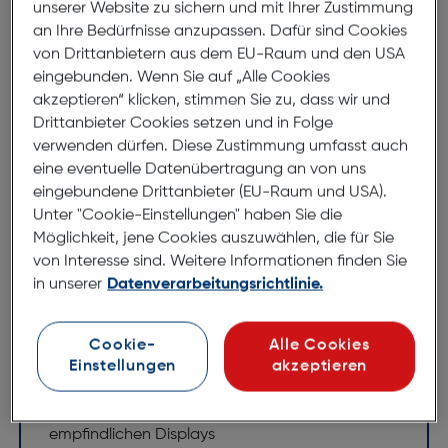
unserer Website zu sichern und mit Ihrer Zustimmung
an Ihre Bedürfnisse anzupassen. Dafür sind Cookies
Hama Book Tasche Slim Pro
von Drittanbietern aus dem EU-Raum und den USA
Xiaomi Note 12 4G
eingebunden. Wenn Sie auf „Alle Cookies
ArtNr.: 620935490
akzeptieren“ klicken, stimmen Sie zu, dass wir und
Drittanbieter Cookies setzen und in Folge
Flexibilität und Design in einem Produkt
verwenden dürfen. Diese Zustimmung umfasst auch
eine eventuelle Datenübertragung an von uns
Dank der praktischen Aufstellfunktion können Sie
eingebundene Drittanbieter (EU-Raum und USA).
Videos überall ansehen, ohne das Xiaomi Redmi
Unter "Cookie-Einstellungen" haben Sie die
Note 12 4G halten zu müssen! Abgerundet wird
Möglichkeit, jene Cookies auszuwählen, die für Sie
dieses unschlagbare Feature durch das schicke
von Interesse sind. Weitere Informationen finden Sie
Design.
in unserer
Datenverarbeitungsrichtlinie.
Booklet mit verstecktem Magnetverschluss
Cookie-
Alle Cookies
Standfunktion zum Ansehen von Videos
Einstellungen
akzeptieren
Einsteckfächer für Karten oder Ähnliches
Weiches Innenfutter zum Schutz des
empfindlichen Displays