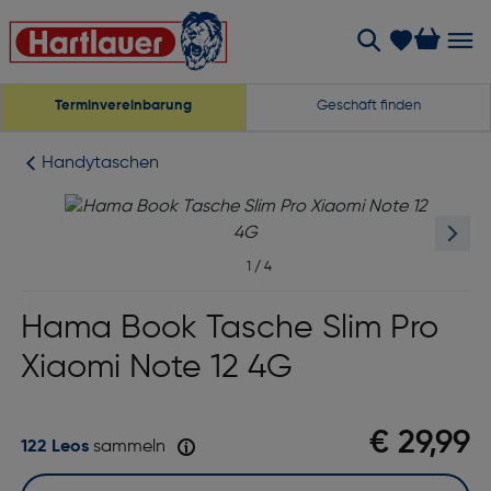
Terminvereinbarung
Geschäft finden
Handytaschen
1
/
4
Hama Book Tasche Slim Pro
Xiaomi Note 12 4G
€ 29,99
122 Leos
sammeln