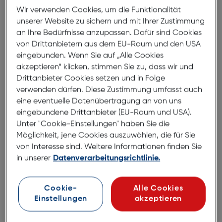
Wir verwenden Cookies, um die Funktionalität
Hama Ladekabel, USB-A - USB-C,
unserer Website zu sichern und mit Ihrer Zustimmung
0,2m, Nylon, schwarz
an Ihre Bedürfnisse anzupassen. Dafür sind Cookies
von Drittanbietern aus dem EU-Raum und den USA
ArtNr.: 775185216
eingebunden. Wenn Sie auf „Alle Cookies
Hochwertiges Schnellladekabel
akzeptieren“ klicken, stimmen Sie zu, dass wir und
Drittanbieter Cookies setzen und in Folge
verwenden dürfen. Diese Zustimmung umfasst auch
Maximale Kompatibilität für alle Handys, Tablets
eine eventuelle Datenübertragung an von uns
und andere Geräte mit USB-C-Anschluss
eingebundene Drittanbieter (EU-Raum und USA).
Geflochtene Kabelummantelung aus Nylon:
Unter "Cookie-Einstellungen" haben Sie die
strapazierfähig, lässt sich leicht aufwickeln, kein
Möglichkeit, jene Cookies auszuwählen, die für Sie
Kabelsalat
von Interesse sind. Weitere Informationen finden Sie
Flexible und zugleich extrem belastbare
in unserer
Datenverarbeitungsrichtlinie.
Materialien für einen verbesserten Knickschutz
gegen Kabelbruch
Cookie-
Alle Cookies
Besonders stabile Aluminium-Stecker mit spezieller
Einstellungen
akzeptieren
Zugentlastung vermeiden ein Verbiegen oder
Brechen der Anschlüsse