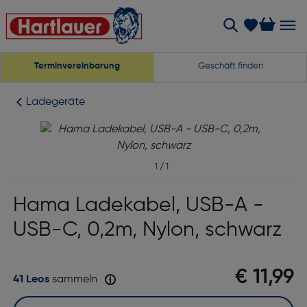
Terminvereinbarung
Geschäft finden
Ladegeräte
1
/
1
Hama Ladekabel, USB-A -
USB-C, 0,2m, Nylon, schwarz
€ 11,99
41 Leos
sammeln