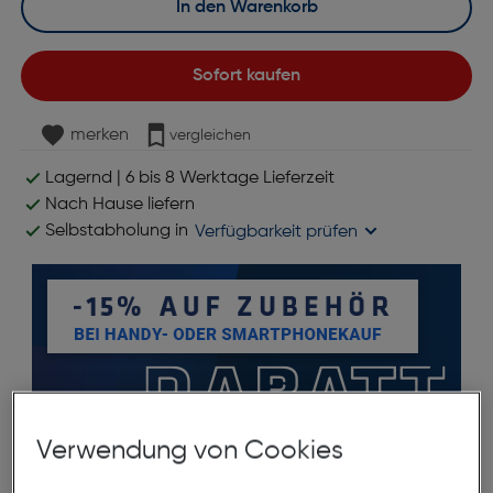
In den Warenkorb
Sofort kaufen
merken
vergleichen
Lagernd | 6 bis 8 Werktage Lieferzeit
Nach Hause liefern
Selbstabholung in
Verfügbarkeit prüfen
Verwendung von Cookies
Produktbeschreibung