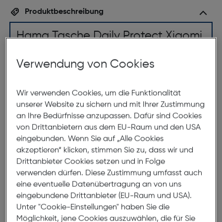
Produktbeschreibung
Hama Tasche Daily Protect Xiaomi
Redmi Note 14 Pro 5G schwarz
Verwendung von Cookies
ArtNr.: 180007860
Praktischer Rundumschutz im
Wir verwenden Cookies, um die Funktionalität
eleganten Business-Style
unserer Website zu sichern und mit Ihrer Zustimmung
an Ihre Bedürfnisse anzupassen. Dafür sind Cookies
die Handytasche „Daily Protect“ hat nicht nur einen
von Drittanbietern aus dem EU-Raum und den USA
sicheren Platz für Ihr Xiaomi Redmi Note 14 Pro 5G,
eingebunden. Wenn Sie auf „Alle Cookies
sondern auch für fast alles Andere, was Sie im Alltag
akzeptieren“ klicken, stimmen Sie zu, dass wir und
bei sich tragen.
Drittanbieter Cookies setzen und in Folge
verwenden dürfen. Diese Zustimmung umfasst auch
eine eventuelle Datenübertragung an von uns
Kameraschutz durch erhöhte Kanten
eingebundene Drittanbieter (EU-Raum und USA).
Einfach sorglos hinlegen: Die erhöhten Kanten in der
Unter "Cookie-Einstellungen" haben Sie die
Handytasche-Rückseite bieten Schutz für die
Möglichkeit, jene Cookies auszuwählen, die für Sie
herausstehenden Kameralinsen, ohne die Qualität