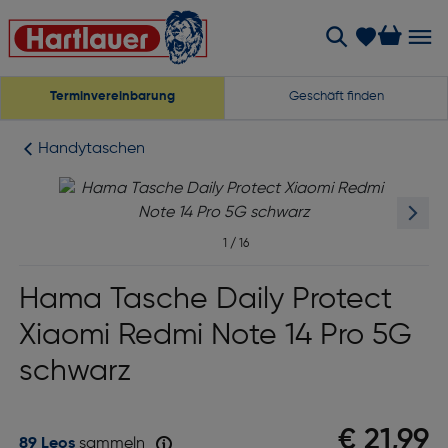
Terminvereinbarung
Geschäft finden
Handytaschen
1
/
16
Hama Tasche Daily Protect
Xiaomi Redmi Note 14 Pro 5G
schwarz
€ 21,99
89 Leos
sammeln