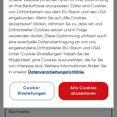
unserer Website zu sichern und mit Ihrer Zustimmung
an Ihre Bedürfnisse anzupassen. Dafür sind Cookies
von Drittanbietern aus dem EU-Raum und den USA
eingebunden. Wenn Sie auf „Alle Cookies
akzeptieren“ klicken, stimmen Sie zu, dass wir und
Drittanbieter Cookies setzen und in Folge
verwenden dürfen. Diese Zustimmung umfasst auch
eine eventuelle Datenübertragung an von uns
eingebundene Drittanbieter (EU-Raum und USA).
Unter "Cookie-Einstellungen" haben Sie die
Möglichkeit, jene Cookies auszuwählen, die für Sie
von Interesse sind. Weitere Informationen finden Sie
in unserer
Datenverarbeitungsrichtlinie.
Verlassen Sie sich auf professionelle Dokumente mit
lebhaften Farben. HP Original Druckerpatronen
bieten beeindruckende Zuverlässigkeit für
Cookie-
Alle Cookies
verlässliche Leistung und Reichweite und langlebige
Einstellungen
akzeptieren
Druckergebnisse. Drucken Sie mit einzelnen Farben
und optionalen Druckerpatronen mit hoher
Reichweite.