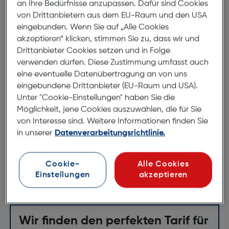
an Ihre Bedürfnisse anzupassen. Dafür sind Cookies
IOMI Wallcharger Lightning QC 3.0
von Drittanbietern aus dem EU-Raum und den USA
rose
eingebunden. Wenn Sie auf „Alle Cookies
ArtNr.: 621981422
akzeptieren“ klicken, stimmen Sie zu, dass wir und
Drittanbieter Cookies setzen und in Folge
IOMI Reiselader
verwenden dürfen. Diese Zustimmung umfasst auch
eine eventuelle Datenübertragung an von uns
Klares Design
eingebundene Drittanbieter (EU-Raum und USA).
Kein lästiges Kabelsuchen
Unter "Cookie-Einstellungen" haben Sie die
Möglichkeit, jene Cookies auszuwählen, die für Sie
Knickschutz verhindert Kabelbruch
von Interesse sind. Weitere Informationen finden Sie
Stabiles Gehäuse mit Metallring
in unserer
Datenverarbeitungsrichtlinie.
Höhere Lade-Effizienz bei geringerer Spannung
Leistung 12W (Max.)
Cookie-
Alle Cookies
Einstellungen
akzeptieren
Wir finden den perfekten Tarif für