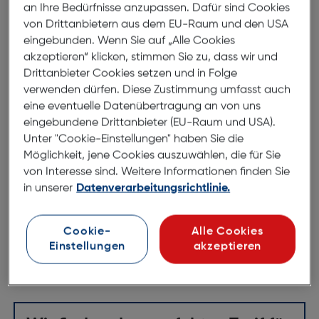
an Ihre Bedürfnisse anzupassen. Dafür sind Cookies
IOMI Wallcharger Lightning QC 3.0
von Drittanbietern aus dem EU-Raum und den USA
eingebunden. Wenn Sie auf „Alle Cookies
schwarz
akzeptieren“ klicken, stimmen Sie zu, dass wir und
ArtNr.: 621981430
Drittanbieter Cookies setzen und in Folge
verwenden dürfen. Diese Zustimmung umfasst auch
IOMI Reiselader
eine eventuelle Datenübertragung an von uns
eingebundene Drittanbieter (EU-Raum und USA).
Klares Design
Unter "Cookie-Einstellungen" haben Sie die
Kein lästiges Kabelsuchen
Möglichkeit, jene Cookies auszuwählen, die für Sie
von Interesse sind. Weitere Informationen finden Sie
Knickschutz verhindert Kabelbruch
in unserer
Datenverarbeitungsrichtlinie.
Stabiles Gehäuse mit Metallring
Höhere Lade-Effizienz bei geringerer Spannung
Cookie-
Alle Cookies
Leistung 12W (Max.)
Einstellungen
akzeptieren