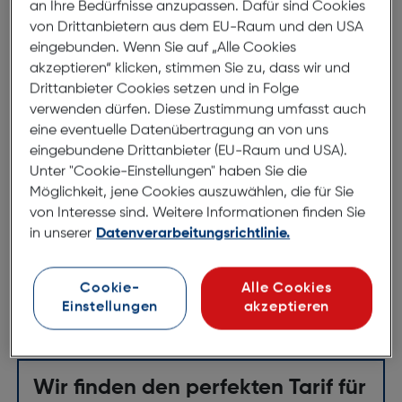
an Ihre Bedürfnisse anzupassen. Dafür sind Cookies
IOMI Wallcharger Typ-C QC 3.0
von Drittanbietern aus dem EU-Raum und den USA
schwarz
eingebunden. Wenn Sie auf „Alle Cookies
ArtNr.: 621981393
akzeptieren“ klicken, stimmen Sie zu, dass wir und
Drittanbieter Cookies setzen und in Folge
IOMI Reiselader
verwenden dürfen. Diese Zustimmung umfasst auch
eine eventuelle Datenübertragung an von uns
Klares Design
eingebundene Drittanbieter (EU-Raum und USA).
Kein lästiges Kabelsuchen
Unter "Cookie-Einstellungen" haben Sie die
Möglichkeit, jene Cookies auszuwählen, die für Sie
Knickschutz verhindert Kabelbruch
von Interesse sind. Weitere Informationen finden Sie
Stabiles Gehäuse mit Metallring
in unserer
Datenverarbeitungsrichtlinie.
Höhere Lade-Effizienz bei geringerer Spannung
Leistung 12W (Max.)
Cookie-
Alle Cookies
Einstellungen
akzeptieren
Wir finden den perfekten Tarif für