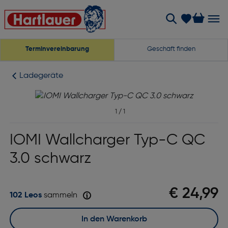
Terminvereinbarung
Geschäft finden
Ladegeräte
1
/
1
IOMI Wallcharger Typ-C QC
3.0 schwarz
€ 24,99
102 Leos
sammeln
In den Warenkorb