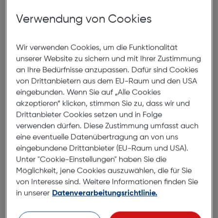
Größer ist nicht besser
Verwendung von Cookies
Diese kompakten kleinen Wunder sind bereit für die
Wir verwenden Cookies, um die Funktionalität
Abenteuer des Lebens mit einem 50 % kleineren
unserer Website zu sichern und mit Ihrer Zustimmung
Gehäuse und 30 % kleineren Ohrhörern als der GO
an Ihre Bedürfnisse anzupassen. Dafür sind Cookies
Air POP – und den kleinsten aller großen
von Drittanbietern aus dem EU-Raum und den USA
Kopfhörermarken.
eingebunden. Wenn Sie auf „Alle Cookies
akzeptieren“ klicken, stimmen Sie zu, dass wir und
Anschluss an mehrere Geräte
Drittanbieter Cookies setzen und in Folge
verwenden dürfen. Diese Zustimmung umfasst auch
Dank Bluetooth Multipoint kannst du nahtlos von
eine eventuelle Datenübertragung an von uns
einem Gerät zum anderen wechseln und die
eingebundene Drittanbieter (EU-Raum und USA).
Vielseitigkeit in vollen Zügen genießen. Switche
Unter "Cookie-Einstellungen" haben Sie die
schnell und einfach von einem Podcast auf dem
Möglichkeit, jene Cookies auszuwählen, die für Sie
Laptop zu einem Anruf auf deinem Handy. Mit der
von Interesse sind. Weitere Informationen finden Sie
Möglichkeit, deine Kopfhörer gleichzeitig mit zwei
in unserer
Datenverarbeitungsrichtlinie.
Geräten zu verbinden, bieten dir die JBuds Air Pro
eine noch größere Flexibilität in deinem Alltag.