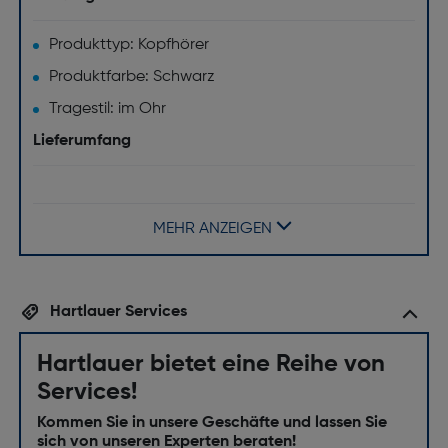
Produkttyp: Kopfhörer
Produktfarbe: Schwarz
Tragestil: im Ohr
Lieferumfang
Ladetypgehäuse: Kabelgebunden
Ladestation: Nein
MEHR ANZEIGEN
Mikrofon
Mikrofon-Typ: Eingebaut
Hartlauer Services
Akku/Batterie
Hartlauer bietet eine Reihe von
Akkuladezeit [h]: 1.5
Services!
Anschlüsse und Schnittstellen
Kommen Sie in unsere Geschäfte und lassen Sie
sich von unseren Experten beraten!