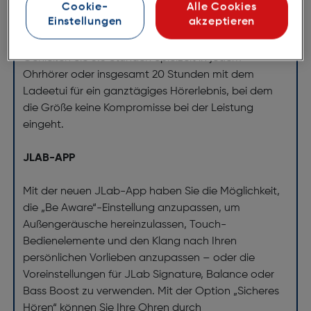
Cookie-
Alle Cookies
Einstellungen
akzeptieren
Viel Spielzeit
Genießen Sie 5.5 Stunden Spielzeit in jedem
Ohrhörer oder insgesamt 20 Stunden mit dem
Ladeetui für ein ganztägiges Hörerlebnis, bei dem
die Größe keine Kompromisse bei der Leistung
eingeht.
JLAB-APP
Mit der neuen JLab-App haben Sie die Möglichkeit,
die „Be Aware“-Einstellung anzupassen, um
Außengeräusche hereinzulassen, Touch-
Bedienelemente und den Klang nach Ihren
persönlichen Vorlieben anzupassen – oder die
Voreinstellungen für JLab Signature, Balance oder
Bass Boost zu verwenden. Mit der Option „Sicheres
Hören“ können Sie Ihre Ohren durch