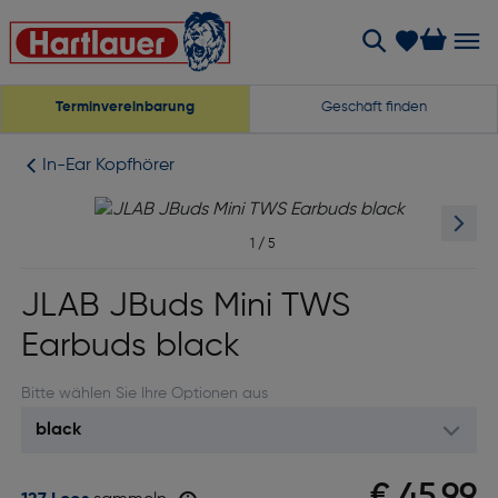
Terminvereinbarung
Geschäft finden
In-Ear Kopfhörer
1
/
5
JLAB JBuds Mini TWS
Earbuds black
Bitte wählen Sie Ihre Optionen aus
€ 45,99