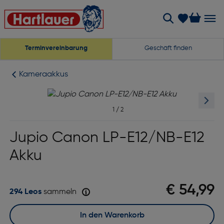
Terminvereinbarung
Geschäft finden
Kameraakkus
1
/
2
Jupio Canon LP-E12/NB-E12
Akku
€ 54,99
294 Leos
sammeln
In den Warenkorb