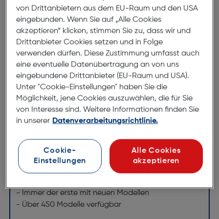
von Drittanbietern aus dem EU-Raum und den USA
Jupio Canon LP-E12/NB-E12 Akku
eingebunden. Wenn Sie auf „Alle Cookies
ArtNr.: 170067161
akzeptieren“ klicken, stimmen Sie zu, dass wir und
Drittanbieter Cookies setzen und in Folge
Jupio Kamera- und Camcorder Akkus.
verwenden dürfen. Diese Zustimmung umfasst auch
Jupio ist Spezialist im Bereich von Aftermarket-
eine eventuelle Datenübertragung an von uns
Akkus für digitale Kameras und Videokameras und
eingebundene Drittanbieter (EU-Raum und USA).
Unter "Cookie-Einstellungen" haben Sie die
bietet das breiteste Sortiment im Markt. Neben den
Möglichkeit, jene Cookies auszuwählen, die für Sie
neuesten Modellen sind auch Akkus für ältere
von Interesse sind. Weitere Informationen finden Sie
Kameras und Videokameras ständig lieferbar. Die
in unserer
Datenverarbeitungsrichtlinie.
Qualität der Jupio Kamera Akkus wird mit einer
Garantie von wohlgemerkt 3 Jahren unterstützt.
Cookie-
Alle Cookies
- Spitzenqualität mit 3 Jahren No-Nonsense
Einstellungen
akzeptieren
Garantie
- Das breiteste Sortiment im Markt
- Immer der erste mit neuen Modellen
- Über 450 Modelle verfügbar