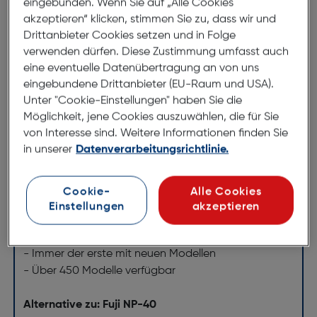
eingebunden. Wenn Sie auf „Alle Cookies
ArtNr.: 170067153
akzeptieren“ klicken, stimmen Sie zu, dass wir und
Drittanbieter Cookies setzen und in Folge
Jupio Kamera- und Camcorder Akkus.
verwenden dürfen. Diese Zustimmung umfasst auch
Jupio ist Spezialist im Bereich von Aftermarket-
eine eventuelle Datenübertragung an von uns
Akkus für digitale Kameras und Videokameras und
eingebundene Drittanbieter (EU-Raum und USA).
Unter "Cookie-Einstellungen" haben Sie die
bietet das breiteste Sortiment im Markt. Neben den
Möglichkeit, jene Cookies auszuwählen, die für Sie
neuesten Modellen sind auch Akkus für ältere
von Interesse sind. Weitere Informationen finden Sie
Kameras und Videokameras ständig lieferbar. Die
in unserer
Datenverarbeitungsrichtlinie.
Qualität der Jupio Kamera Akkus wird mit einer
Garantie von wohlgemerkt 3 Jahren unterstützt.
Cookie-
Alle Cookies
- Spitzenqualität mit 3 Jahren No-Nonsense
Einstellungen
akzeptieren
Garantie
- Das breiteste Sortiment im Markt
- Immer der erste mit neuen Modellen
- Über 450 Modelle verfügbar
Alternative zu: Fuji NP-40