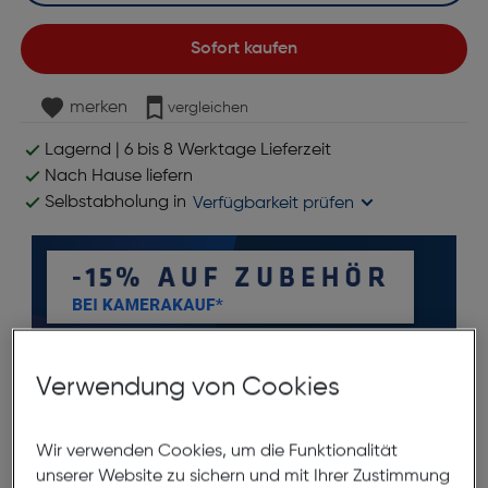
Sofort kaufen
merken
vergleichen
Lagernd | 6 bis 8 Werktage Lieferzeit
Nach Hause liefern
Selbstabholung in
Verfügbarkeit prüfen
Verwendung von Cookies
*ausgenommen Objektive
Wir verwenden Cookies, um die Funktionalität
Produktbeschreibung
unserer Website zu sichern und mit Ihrer Zustimmung