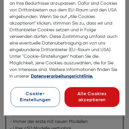
an Ihre Bedürfnisse anzupassen. Dafür sind Cookies
Jupio Olympus BLS-5/PS-BLS50
von Drittanbietern aus dem EU-Raum und den USA
Akku
eingebunden. Wenn Sie auf „Alle Cookies
akzeptieren“ klicken, stimmen Sie zu, dass wir und
ArtNr.: 170066512
Drittanbieter Cookies setzen und in Folge
verwenden dürfen. Diese Zustimmung umfasst auch
Jupio Kamera- und Camcorder Akkus.
eine eventuelle Datenübertragung an von uns
Jupio ist Spezialist im Bereich von Aftermarket-
eingebundene Drittanbieter (EU-Raum und USA).
Akkus für digitale Kameras und Videokameras und
Unter "Cookie-Einstellungen" haben Sie die
bietet das breiteste Sortiment im Markt. Neben den
Möglichkeit, jene Cookies auszuwählen, die für Sie
neuesten Modellen sind auch Akkus für ältere
von Interesse sind. Weitere Informationen finden Sie
Kameras und Videokameras ständig lieferbar. Die
in unserer
Datenverarbeitungsrichtlinie.
Qualität der Jupio Kamera Akkus wird mit einer
Garantie von wohlgemerkt 3 Jahren unterstützt.
Cookie-
Alle Cookies
Einstellungen
akzeptieren
- Spitzenqualität mit 3 Jahren No-Nonsense
Garantie
- Das breiteste Sortiment im Markt
- Immer der erste mit neuen Modellen
- Über 450 Modelle verfügbar