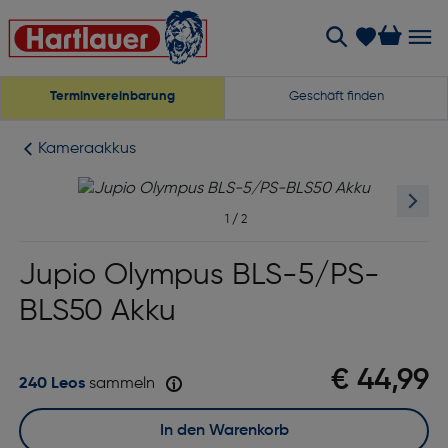
Terminvereinbarung
Geschäft finden
Kameraakkus
1
/
2
Jupio Olympus BLS-5/PS-
BLS50 Akku
€ 44,99
240 Leos
sammeln
In den Warenkorb