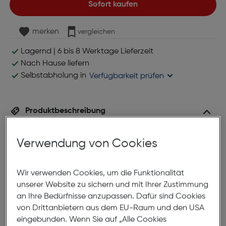
Sofort kaufen
merken
vergleichen
Lagernd | 6 bis 8 Werktage Lieferzeit
Nach Hause liefern
Selbstabholung in
Verfügbarkeit prüfen
Produktbeschreibung
Ki-Tec Scout 8x56 Fernglas
Verwendung von Cookies
ArtNr.: 890630885
Ein ki-tec Fernglas ist der perfekte
Wir verwenden Cookies, um die Funktionalität
unserer Website zu sichern und mit Ihrer Zustimmung
Begleiter für Ihre Abenteuer.
an Ihre Bedürfnisse anzupassen. Dafür sind Cookies
von Drittanbietern aus dem EU-Raum und den USA
Das Fernglas ist wasserdicht, stoßfest, druckfest und
eingebunden. Wenn Sie auf „Alle Cookies
durch eine Spezialbeschichtung vor Beschlag