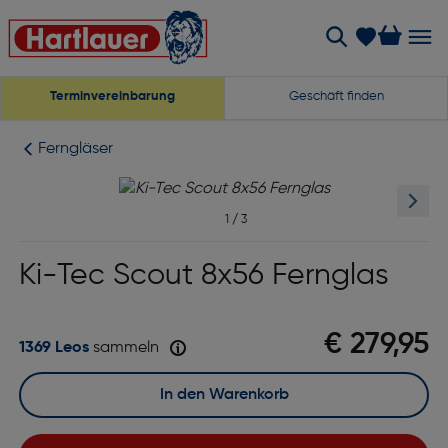
Terminvereinbarung
Geschäft finden
Ferngläser
1
/
3
Ki-Tec Scout 8x56 Fernglas
€ 279,95
1369 Leos
sammeln
In den Warenkorb