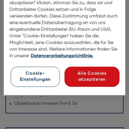
akzeptieren“ klicken, stimmen Sie zu, dass wir und
geschützt. Durch Verwendung von High-Resolution
Drittanbieter Cookies setzen und in Folge
Linsen liefert das Fernglas ein helles und klares Bild.
verwenden dürfen. Diese Zustimmung umfasst auch
Ferngläser von ki-tec garantieren eine professionelle,
eine eventuelle Datenübertragung an von uns
dauerhafte Leistung, die von vielen Outdoor
eingebundene Drittanbieter (EU-Raum und USA).
Begeisterten erprobt wurde.
Unter "Cookie-Einstellungen" haben Sie die
Möglichkeit, jene Cookies auszuwählen, die für Sie
Technische Daten
von Interesse sind. Weitere Informationen finden Sie
in unserer
Datenverarbeitungsrichtlinie.
Gewicht und Abmessungen
Objektivdurchmesser [mm]: 56
Cookie-
Alle Cookies
Einstellungen
akzeptieren
Leistungen
Vergrößerung [x]: 8
Objektivdurchmesser [mm]: 56