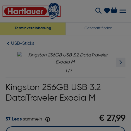
Terminvereinbarung
Geschäft finden
USB-Sticks
1
/
3
Kingston 256GB USB 3.2
DataTraveler Exodia M
€ 27,99
57 Leos
sammeln