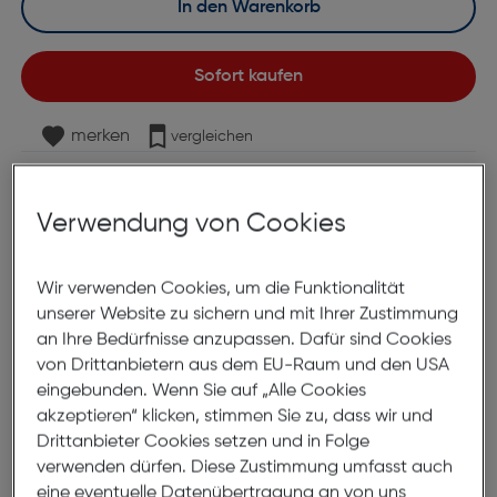
In den Warenkorb
Sofort kaufen
merken
vergleichen
Lagernd | 2 bis 3 Werktage Lieferzeit
Nach Hause liefern
Verwendung von Cookies
Selbstabholung in
Verfügbarkeit prüfen
Wir verwenden Cookies, um die Funktionalität
Produktbeschreibung
unserer Website zu sichern und mit Ihrer Zustimmung
an Ihre Bedürfnisse anzupassen. Dafür sind Cookies
Kingston 256GB USB 3.2
von Drittanbietern aus dem EU-Raum und den USA
DataTraveler Exodia M
eingebunden. Wenn Sie auf „Alle Cookies
akzeptieren“ klicken, stimmen Sie zu, dass wir und
ArtNr.: 180002962
Drittanbieter Cookies setzen und in Folge
verwenden dürfen. Diese Zustimmung umfasst auch
Mit beweglicher Kappe in
eine eventuelle Datenübertragung an von uns