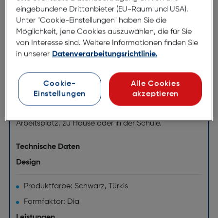
mehreren Farben
eingebundene Drittanbieter (EU-Raum und USA).
Unter "Cookie-Einstellungen" haben Sie die
Der Kingston DataTraveler® Exodia™ M ist dank der
Möglichkeit, jene Cookies auszuwählen, die für Sie
Leistung von USB 3.2 Gen 1 eine Speicherlösung für
von Interesse sind. Weitere Informationen finden Sie
Laptops, Desktop-PCs, Monitore und andere
in unserer
Datenverarbeitungsrichtlinie.
digitale Geräte. Der DT Exodia M ermöglicht schnelle
Datenübertragungen und eine komfortable
Cookie-
Alle Cookies
Speicherung von Dokumenten, Musik, Videos und
Einstellungen
akzeptieren
mehr. Sein praktisches Design macht ihn zu einer
idealen Speicherlösung für unterwegs, sei es am
Arbeitsplatz, zu Hause oder in der Schule.
Technische Daten
Design
Produktfarbe: Schwarz, Türkis
Formfaktor: Dia
Leistungen