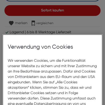
Sofort kaufen
merken
vergleichen
Lagernd | 6 bis 8 Werktage Lieferzeit
Nach Hause liefern
Selbstabholung in
Verfügbarkeit prüfen
Verwendung von Cookies
Produktbeschreibung
Wir verwenden Cookies, um die Funktionalität
unserer Website zu sichern und mit Ihrer Zustimmung
LaCie Rugged USB-C 1TB 2.5",
an Ihre Bedürfnisse anzupassen. Dafür sind Cookies
Rescue 2Y
von Drittanbietern aus dem EU-Raum und den USA
eingebunden. Wenn Sie auf „Alle Cookies
ArtNr.: 520042272
akzeptieren“ klicken, stimmen Sie zu, dass wir und
Drittanbieter Cookies setzen und in Folge
Die LaCie d2 Professional ist eine leistungsstarke
verwenden dürfen. Diese Zustimmung umfasst auch
Desktop-Festplatte für die hohen Kapazitäts- und
eine eventuelle Datenübertragung an von uns