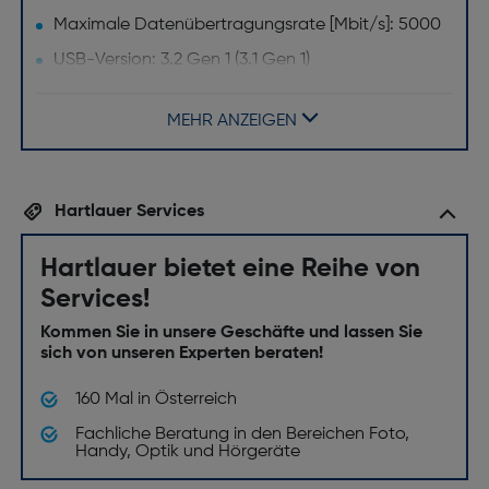
Maximale Datenübertragungsrate [Mbit/s]: 5000
USB-Version: 3.2 Gen 1 (3.1 Gen 1)
Merkmale
MEHR ANZEIGEN
Produktfarbe: Orange, Silber
Festplatte
Hartlauer Services
HDD Kapazität [GB]: 1000
Hartlauer bietet eine Reihe von
HDD Größe ["]: 2.5
Services!
Leistung
Kommen Sie in unsere Geschäfte und lassen Sie
sich von unseren Experten beraten!
Bus-betrieben: USB
160 Mal in Österreich
Fachliche Beratung in den Bereichen Foto,
Handy, Optik und Hörgeräte