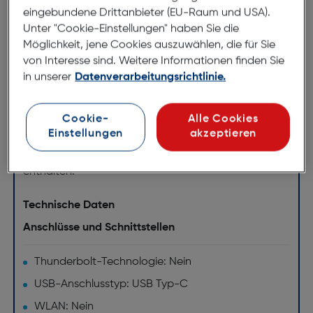
Leistungsanforderungen von Kreativprofis. Mit
eingebundene Drittanbieter (EU-Raum und USA).
Übertragungsgeschwindigkeiten von bis zu 260
Unter "Cookie-Einstellungen" haben Sie die
MB/s können Sie große Projekte nahtlos bearbeiten
Möglichkeit, jene Cookies auszuwählen, die für Sie
und archivieren. Die BarraCuda Pro-Festplatte der
von Interesse sind. Weitere Informationen finden Sie
Enterprise-Klasse bietet langfristige Zuverlässigkeit,
in unserer
Datenverarbeitungsrichtlinie.
ist geräusch- und vibrationsarm und kann an
Computer mit USB-C und USB 3.1 Gen 2
Cookie-
Alle Cookies
angeschlossen werden. Außerdem sind eine
Einstellungen
akzeptieren
beschränkte 5-Jahres-Garantie und Rescue Data
Recovery Services zur Datenwiederherstellung
enthalten.
Technische Daten
Anschlüsse und Schnittstellen
Thunderbolt-Technologie: Nein
USB-Anschlusstyp: USB Typ-C
WLAN: Nein