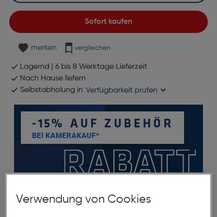
Sofort kaufen
merken
vergleichen
Lagernd | 6 bis 8 Werktage Lieferzeit
Nach Hause liefern
Selbstabholung in
Verfügbarkeit prüfen
*ausgenommen Objektive
Verwendung von Cookies
Produktbeschreibung