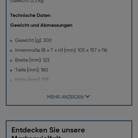
Gewicht 0,3 kg
Technische Daten
Gewicht und Abmessungen
Gewicht [g]: 300
Innenmaße (B x T x H) [mm]: 105 x 157 x 116
Breite [mm]: 123
Tiefe [mm]: 180
Höhe [mm]: 155
Merkmale
MEHR ANZEIGEN
Kompatibilität: Rebel T5i
Produktfarbe: Schwarz
Etui-Typ: Holster
Entdecken Sie unsere
Markenkompatibilität: Canon