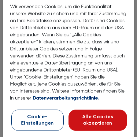
Wir verwenden Cookies, um die Funktionalität
Lowepro Adventura II 120 schwarz
unserer Website zu sichern und mit Ihrer Zustimmung
ArtNr.: 230035671
an Ihre Bedürfnisse anzupassen. Dafür sind Cookies
von Drittanbietern aus dem EU-Raum und den USA
Mit der Adventura II sind Sie bereit für Ihr nächstes
eingebunden. Wenn Sie auf „Alle Cookies
Fotoabenteuer.
Sie bietet Schutz und Funktionalität
akzeptieren“ klicken, stimmen Sie zu, dass wir und
in einem modernen und kompakten Design.
Drittanbieter Cookies setzen und in Folge
verwenden dürfen. Diese Zustimmung umfasst auch
Täglich. Überall. Die Adventura II ist immer für Ihr
eine eventuelle Datenübertragung an von uns
nächstes Abenteuer bereit. Schützend und kompakt
eingebundene Drittanbieter (EU-Raum und USA).
ist diese Kameratasche perfekt für einen
Unter "Cookie-Einstellungen" haben Sie die
Tagesausflug oder auf Reisen. Sie bietet praktische
Möglichkeit, jene Cookies auszuwählen, die für Sie
von Interesse sind. Weitere Informationen finden Sie
Funktionen für den Hobbyfotografen.
in unserer
Datenverarbeitungsrichtlinie.
Highlights
- Kompaktes und schützendes Design ist perfekt für
Cookie-
Alle Cookies
fotografische Tagesausflüge und Reisen
Einstellungen
akzeptieren
- Ein robuster, geformter Gummiboden schützt die
Ausrüstung vor Feuchtigkeit, Schmutz und Stößen