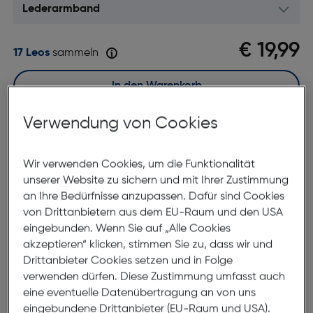
€ 19,99
17 Leos
sammeln
In den Warenkorb
Verwendung von Cookies
Sofort kaufen
Wir verwenden Cookies, um die Funktionalität
merken
vergleichen
unserer Website zu sichern und mit Ihrer Zustimmung
Lagernd | 6 bis 8 Werktage Lieferzeit
an Ihre Bedürfnisse anzupassen. Dafür sind Cookies
Nach Hause liefern
von Drittanbietern aus dem EU-Raum und den USA
Selbstabholung in
Verfügbarkeit prüfen
eingebunden. Wenn Sie auf „Alle Cookies
akzeptieren“ klicken, stimmen Sie zu, dass wir und
Drittanbieter Cookies setzen und in Folge
Produktbeschreibung
verwenden dürfen. Diese Zustimmung umfasst auch
eine eventuelle Datenübertragung an von uns
Mika Uhrenarmband Uni 22mm
eingebundene Drittanbieter (EU-Raum und USA).