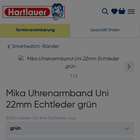
Terminvereinbarung
Geschäft finden
Smartwatch-Bänder
1
/
2
Mika Uhrenarmband Uni
22mm Echtleder grün
Bitte wählen Sie Ihre Optionen aus