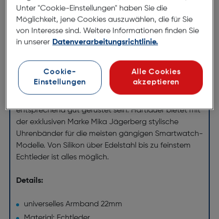
Unter "Cookie-Einstellungen" haben Sie die
Echtleder grün
Möglichkeit, jene Cookies auszuwählen, die für Sie
ArtNr.: 590107971
von Interesse sind. Weitere Informationen finden Sie
in unserer
Datenverarbeitungsrichtlinie.
Stylische Uhrenarmbänder von
Mika Jägerberg
Cookie-
Alle Cookies
Einstellungen
akzeptieren
Wer eine schöne Smartwatch sein eigen nennt, will
auch mal die Bänder wechseln, oder dem Anlass
entsprechend gut gerüstet sein. Hartlauer bietet mit
der exklusiven Marke Mika Jägerberg stylische
Uhrenbänder für die meisten gängigen Smartwatch-
Modelle. Von Silikon über Edelstahl bis zu feinstem
Echtleder ist alles möglich.
Details:
universelles Armband 22mm
Material: Echtleder