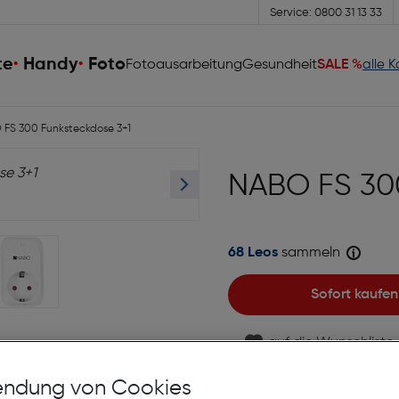
Service: 0800 31 13 33
te
Handy
Foto
Fotoausarbeitung
Gesundheit
SALE %
alle 
FS 300 Funksteckdose 3+1
NABO FS 300
68 Leos
sammeln
Sofort kaufen
auf die Wunschliste
Lagernd | 2 bis 3 Werkt
ndung von Cookies