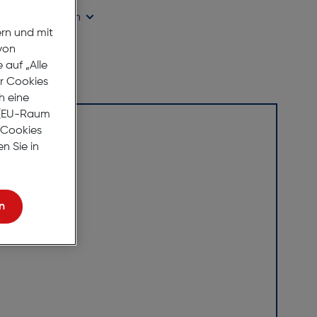
ügbarkeit prüfen
ern und mit
von
auf „Alle
er Cookies
h eine
r (EU-Raum
e Cookies
n Sie in
n