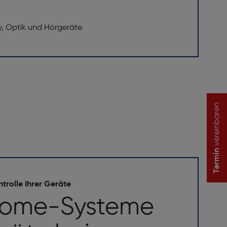
y, Optik und Hörgeräte
vereinbaren
Termin
trolle Ihrer Geräte
Home-Systeme