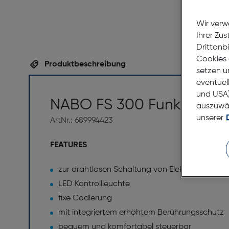
Wir verw
Ihrer Zu
Drittanb
Cookies 
Produktbeschreibung
setzen u
eventuel
und USA)
NABO FS 300 Funksteckd
auszuwähl
unserer
ArtNr.: 689994423
FEATURES
zur drahtlosen Schaltung von Elektrogeräten
LED Kontrollleuchte
fixe Codierung
mit integriertem erhöhtem Berührungsschutz
bequem und komfortabel steuerbar