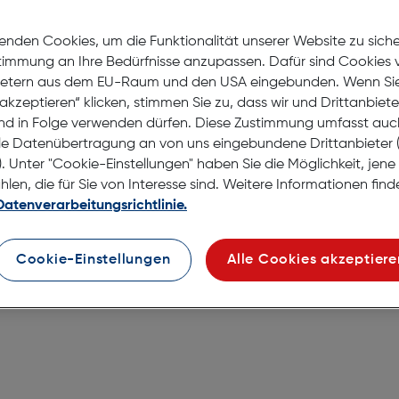
Nach Hause liefern
Selbstabholung in
Verf
enden Cookies, um die Funktionalität unserer Website zu sich
stimmung an Ihre Bedürfnisse anzupassen. Dafür sind Cookies 
ietern aus dem EU-Raum und den USA eingebunden. Wenn Sie 
akzeptieren“ klicken, stimmen Sie zu, dass wir und Drittanbiet
nd in Folge verwenden dürfen. Diese Zustimmung umfasst auc
le Datenübertragung an von uns eingebundene Drittanbiete
. Unter "Cookie-Einstellungen" haben Sie die Möglichkeit, jen
ose 3+1
en, die für Sie von Interesse sind. Weitere Informationen finde
Datenverarbeitungsrichtlinie.
Cookie-Einstellungen
Alle Cookies akzeptiere