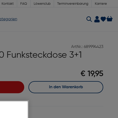
Kontakt
FAQ
Löwenclub
Terminvereinbarung
Karriere
Kategorien
ArtNr.: 689994423
 Funksteckdose 3+1
€ 19,95
In den Warenkorb
age Lieferzeit