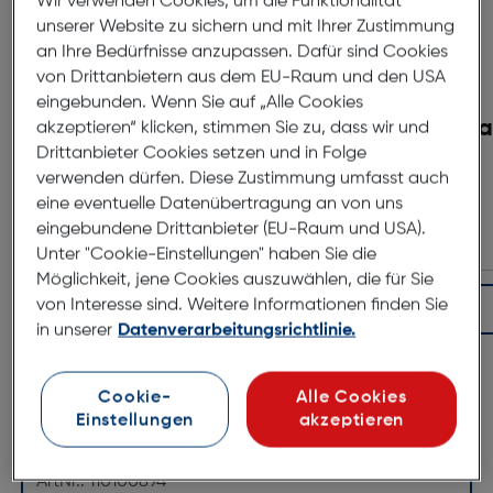
Wir verwenden Cookies, um die Funktionalität
unserer Website zu sichern und mit Ihrer Zustimmung
an Ihre Bedürfnisse anzupassen. Dafür sind Cookies
von Drittanbietern aus dem EU-Raum und den USA
eingebunden. Wenn Sie auf „Alle Cookies
Hoya Pol Circular HD II
Hoya
akzeptieren“ klicken, stimmen Sie zu, dass wir und
Drittanbieter Cookies setzen und in Folge
verwenden dürfen. Diese Zustimmung umfasst auch
€ 136,90
eine eventuelle Datenübertragung an von uns
eingebundene Drittanbieter (EU-Raum und USA).
Unter "Cookie-Einstellungen" haben Sie die
Möglichkeit, jene Cookies auszuwählen, die für Sie
von Interesse sind. Weitere Informationen finden Sie
In den Warenkorb
in unserer
Datenverarbeitungsrichtlinie.
Cookie-
Alle Cookies
Produktbeschreibung
Einstellungen
akzeptieren
Nikkor Z 50/1,2 S
ArtNr.: 110100894