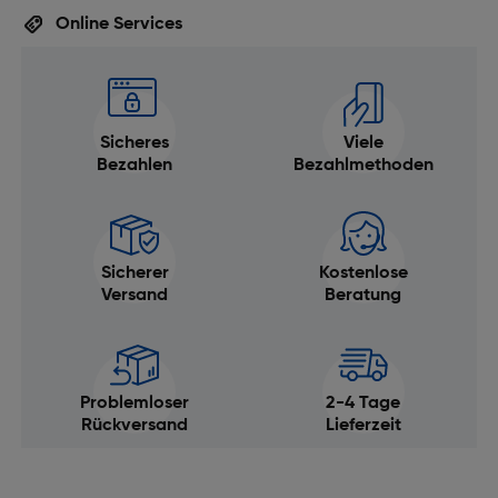
Manueller Fokus: Ja
Online Services
Gewicht und Abmessungen
Gewicht [g]: 1090
Filtergröße [mm]: 82
Sicheres
Viele
Abmessungen (DxL) [mm]: 89,5 x 150
Bezahlen
Bezahlmethoden
Sicherer
Kostenlose
Versand
Beratung
Problemloser
2-4 Tage
Rückversand
Lieferzeit