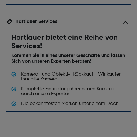
Fokuseinstellung: Auto/Manuell
Objektiv-Struktur: 17 Linsen in 15 Gruppen inkl. ED
und asphärische Linsen
Hartlauer Services
Objektivanschluss: Nikon Z
Hartlauer bietet eine Reihe von
Design
Services!
Produktfarbe: Schwarz
Kommen Sie in eines unserer Geschäfte und lassen
Sich von unseren Experten beraten!
Befestigungstyp: Bajonett
Spritzwasserschutz: Ja
Kamera- und Objektiv-Rückkauf - Wir kaufen
Ihre alte Kamera
Staubschutz: Ja
Komplette Einrichtung ihrer neuen Kamera
Leistungen
durch unsere Experten
Die bekanntesten Marken unter einem Dach
Kompatibilität: Nikon Z
Autofokus: Ja
Kreisförmige Blende: Ja