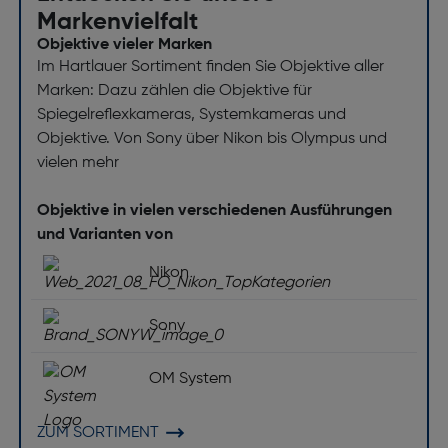
Maximum Vergrößerung: 0,15x
Markenvielfalt
Objektivtyp: Standard Objektiv
Objektive vieler Marken
Im Hartlauer Sortiment finden Sie Objektive aller
Minimale Blendenzahl: 16
Marken: Dazu zählen die Objektive für
Blendenlamellen: 9
Spiegelreflexkameras, Systemkameras und
Naheinstellgrenze [m]: 0,45
Objektive. Von Sony über Nikon bis Olympus und
vielen mehr
Maximale Blendenzahl: 1,2
Kameralinse entspricht 35 mm [mm]: 50
Objektive in vielen verschiedenen Ausführungen
Bildstabilisator: Nein
und Varianten von
Feste Brennweite [mm]: 50
Nikon
Anzahl der aspärischen Linsen: 3
Sony
Zoom-Fähigkeit: Nein
Komponente für: Spiegellose Systemkamera
OM System
Innenfokussierung (IF): Ja
Blendenbereich (F-F): 1,2-16
ZUM SORTIMENT